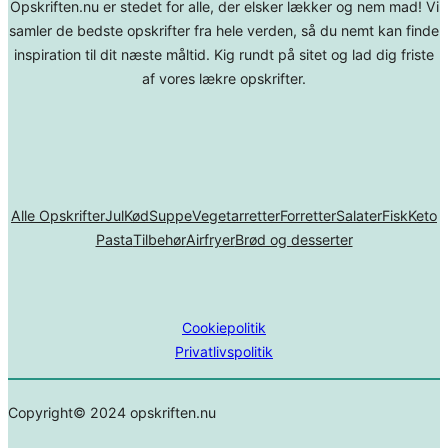
Opskriften.nu er stedet for alle, der elsker lækker og nem mad! Vi
samler de bedste opskrifter fra hele verden, så du nemt kan finde
inspiration til dit næste måltid. Kig rundt på sitet og lad dig friste
af vores lækre opskrifter.
Alle Opskrifter
Jul
Kød
Suppe
Vegetarretter
Forretter
Salater
Fisk
Keto
Pasta
Tilbehør
Airfryer
Brød og desserter
Cookiepolitik
Privatlivspolitik
Copyright© 2024 opskriften.nu