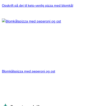
Opskrift på dej til keto-venlig pizza med blomkål
Blomkålspizza med peperoni og ost