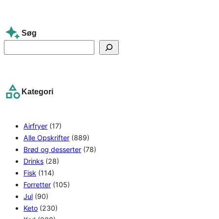
Søg
S
e
a
r
Kategori
c
h
Airfryer
(17)
Alle Opskrifter
(889)
Brød og desserter
(78)
Drinks
(28)
Fisk
(114)
Forretter
(105)
Jul
(90)
Keto
(230)