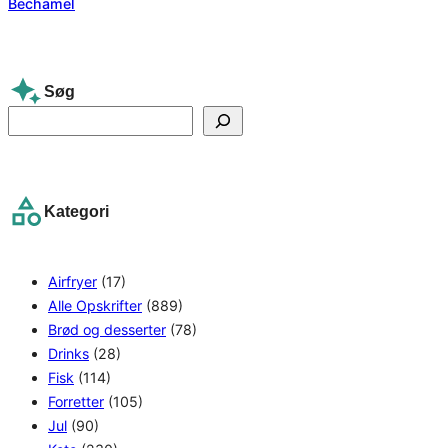
Søg
S
e
a
r
Kategori
c
h
Airfryer
(17)
Alle Opskrifter
(889)
Brød og desserter
(78)
Drinks
(28)
Fisk
(114)
Forretter
(105)
Jul
(90)