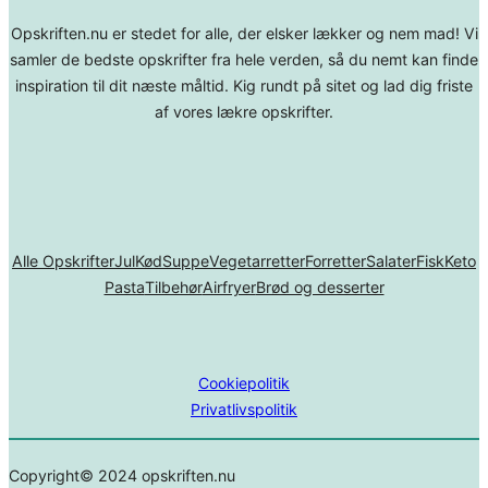
Opskriften.nu er stedet for alle, der elsker lækker og nem mad! Vi
samler de bedste opskrifter fra hele verden, så du nemt kan finde
inspiration til dit næste måltid. Kig rundt på sitet og lad dig friste
af vores lækre opskrifter.
Alle Opskrifter
Jul
Kød
Suppe
Vegetarretter
Forretter
Salater
Fisk
Keto
Pasta
Tilbehør
Airfryer
Brød og desserter
Cookiepolitik
Privatlivspolitik
Copyright© 2024 opskriften.nu