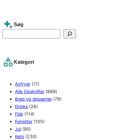
Søg
S
e
a
r
Kategori
c
h
Airfryer
(17)
Alle Opskrifter
(889)
Brød og desserter
(78)
Drinks
(28)
Fisk
(114)
Forretter
(105)
Jul
(90)
Keto
(230)