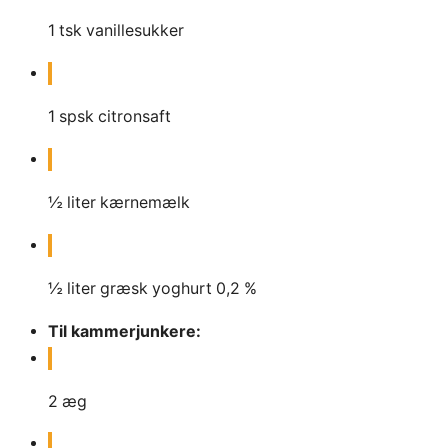
1
tsk
vanillesukker
1
spsk
citronsaft
½
liter
kærnemælk
½
liter
græsk yoghurt 0,2 %
Til kammerjunkere:
2
æg