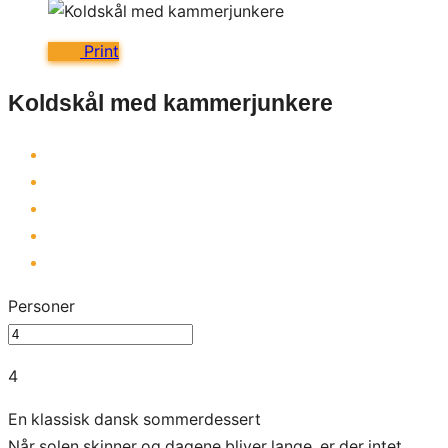
Print
Koldskål med kammerjunkere
Personer
4
En klassisk dansk sommerdessert
Når solen skinner og dagene bliver lange, er der intet