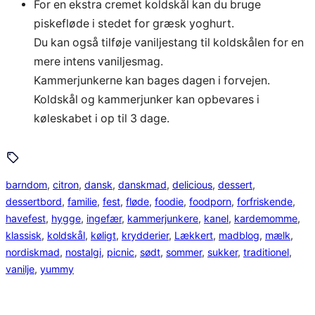
For en ekstra cremet koldskål kan du bruge
piskefløde i stedet for græsk yoghurt.
Du kan også tilføje vaniljestang til koldskålen for en
mere intens vaniljesmag.
Kammerjunkerne kan bages dagen i forvejen.
Koldskål og kammerjunker kan opbevares i
køleskabet i op til 3 dage.
barndom
, 
citron
, 
dansk
, 
danskmad
, 
delicious
, 
dessert
, 
dessertbord
, 
familie
, 
fest
, 
fløde
, 
foodie
, 
foodporn
, 
forfriskende
, 
havefest
, 
hygge
, 
ingefær
, 
kammerjunkere
, 
kanel
, 
kardemomme
, 
klassisk
, 
koldskål
, 
køligt
, 
krydderier
, 
Lækkert
, 
madblog
, 
mælk
, 
nordiskmad
, 
nostalgi
, 
picnic
, 
sødt
, 
sommer
, 
sukker
, 
traditionel
, 
vanilje
, 
yummy