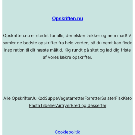
Opskriften.nu
Opskriften.nu er stedet for alle, der elsker lækker og nem mad! Vi
samler de bedste opskrifter fra hele verden, så du nemt kan finde
inspiration til dit næste måltid. Kig rundt på sitet og lad dig friste
af vores lækre opskrifter.
Alle Opskrifter
Jul
Kød
Suppe
Vegetarretter
Forretter
Salater
Fisk
Keto
Pasta
Tilbehør
Airfryer
Brød og desserter
Cookiepolitik