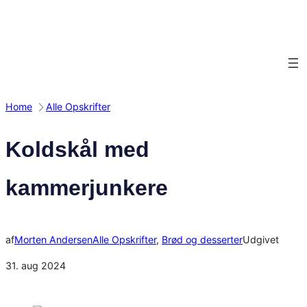
Spring
til
indhold
Home
Alle Opskrifter
Koldskål med
kammerjunkere
af
Morten Andersen
Alle Opskrifter
, 
Brød og desserter
Udgivet
31. aug 2024