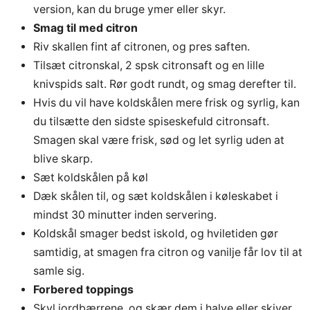
version, kan du bruge ymer eller skyr.
Smag til med citron
Riv skallen fint af citronen, og pres saften.
Tilsæt citronskal, 2 spsk citronsaft og en lille
knivspids salt. Rør godt rundt, og smag derefter til.
Hvis du vil have koldskålen mere frisk og syrlig, kan
du tilsætte den sidste spiseskefuld citronsaft.
Smagen skal være frisk, sød og let syrlig uden at
blive skarp.
Sæt koldskålen på køl
Dæk skålen til, og sæt koldskålen i køleskabet i
mindst 30 minutter inden servering.
Koldskål smager bedst iskold, og hviletiden gør
samtidig, at smagen fra citron og vanilje får lov til at
samle sig.
Forbered toppings
Skyl jordbærrene, og skær dem i halve eller skiver.