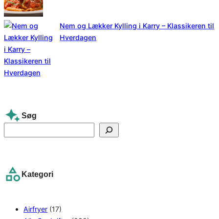
Nem og Lækker Kylling i Karry – Klassikeren til
Hverdagen
Søg
S
e
a
r
Kategori
c
h
Airfryer
(17)