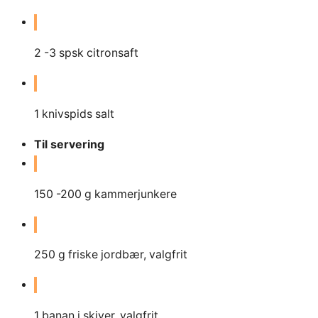
2
-3 spsk citronsaft
1
knivspids salt
Til servering
150
-200 g kammerjunkere
250
g
friske jordbær, valgfrit
1
banan i skiver, valgfrit