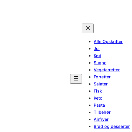
Spring
til
indhold
Alle Opskrifter
Jul
Kød
Suppe
Vegetarretter
Forretter
Salater
Fisk
Keto
Pasta
Tilbehør
Airfryer
Brød og desserter