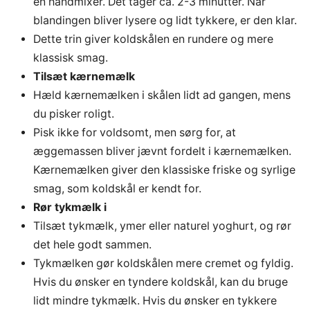
en håndmixer. Det tager ca. 2-3 minutter. Når
blandingen bliver lysere og lidt tykkere, er den klar.
Dette trin giver koldskålen en rundere og mere
klassisk smag.
Tilsæt kærnemælk
Hæld kærnemælken i skålen lidt ad gangen, mens
du pisker roligt.
Pisk ikke for voldsomt, men sørg for, at
æggemassen bliver jævnt fordelt i kærnemælken.
Kærnemælken giver den klassiske friske og syrlige
smag, som koldskål er kendt for.
Rør tykmælk i
Tilsæt tykmælk, ymer eller naturel yoghurt, og rør
det hele godt sammen.
Tykmælken gør koldskålen mere cremet og fyldig.
Hvis du ønsker en tyndere koldskål, kan du bruge
lidt mindre tykmælk. Hvis du ønsker en tykkere