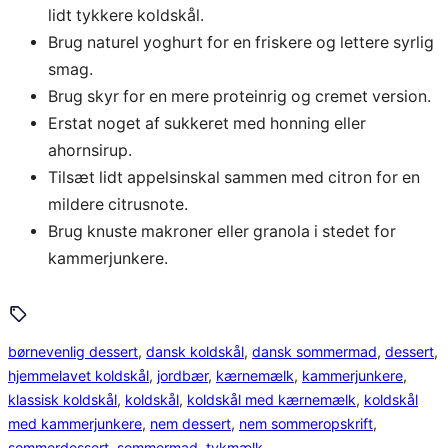
lidt tykkere koldskål.
Brug naturel yoghurt for en friskere og lettere syrlig
smag.
Brug skyr for en mere proteinrig og cremet version.
Erstat noget af sukkeret med honning eller
ahornsirup.
Tilsæt lidt appelsinskal sammen med citron for en
mildere citrusnote.
Brug knuste makroner eller granola i stedet for
kammerjunkere.
børnevenlig dessert
, 
dansk koldskål
, 
dansk sommermad
, 
dessert
, 
hjemmelavet koldskål
, 
jordbær
, 
kærnemælk
, 
kammerjunkere
, 
klassisk koldskål
, 
koldskål
, 
koldskål med kærnemælk
, 
koldskål
med kammerjunkere
, 
nem dessert
, 
nem sommeropskrift
, 
sommerdessert
, 
sommermad
, 
tykmælk