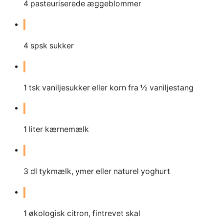
4
pasteuriserede æggeblommer
4
spsk sukker
1
tsk vaniljesukker eller korn fra ½ vaniljestang
1
liter
kærnemælk
3
dl
tykmælk, ymer eller naturel yoghurt
1
økologisk citron, fintrevet skal