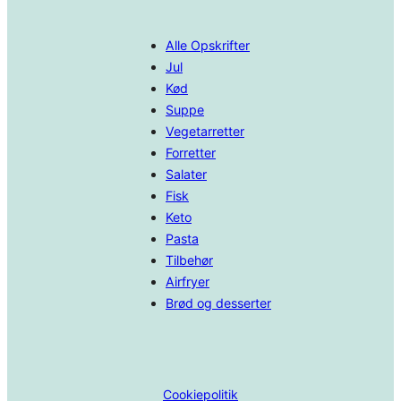
Alle Opskrifter
Jul
Kød
Suppe
Vegetarretter
Forretter
Salater
Fisk
Keto
Pasta
Tilbehør
Airfryer
Brød og desserter
Cookiepolitik