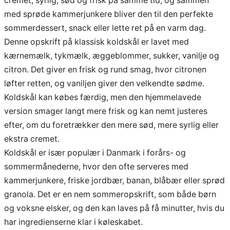
cremet, syrlig, sød og frisk på samme tid, og sammen
med sprøde kammerjunkere bliver den til den perfekte
sommerdessert, snack eller lette ret på en varm dag.
Denne opskrift på klassisk koldskål er lavet med
kærnemælk, tykmælk, æggeblommer, sukker, vanilje og
citron. Det giver en frisk og rund smag, hvor citronen
løfter retten, og vaniljen giver den velkendte sødme.
Koldskål kan købes færdig, men den hjemmelavede
version smager langt mere frisk og kan nemt justeres
efter, om du foretrækker den mere sød, mere syrlig eller
ekstra cremet.
Koldskål er især populær i Danmark i forårs- og
sommermånederne, hvor den ofte serveres med
kammerjunkere, friske jordbær, banan, blåbær eller sprød
granola. Det er en nem sommeropskrift, som både børn
og voksne elsker, og den kan laves på få minutter, hvis du
har ingredienserne klar i køleskabet.