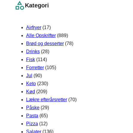
r
Kategori
c
h
Airfryer
(17)
Alle Opskrifter
(889)
Brød og desserter
(78)
Drinks
(28)
Fisk
(114)
Forretter
(105)
Jul
(90)
Keto
(230)
Kød
(209)
Lækre efterårsretter
(70)
Påske
(29)
Pasta
(65)
Pizza
(12)
Salater
(136)