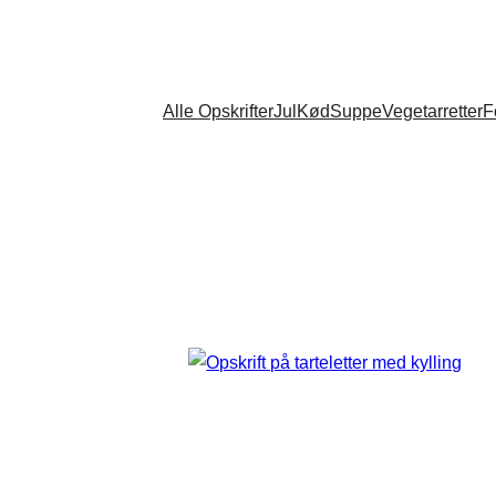
Alle Opskrifter
Jul
Kød
Suppe
Vegetarretter
F