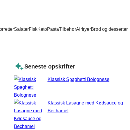
orretter
Salater
Fisk
Keto
Pasta
Tilbehør
Airfryer
Brød og desserter
Seneste opskrifter
Klassisk Spaghetti Bolognese
Klassisk Lasagne med Kødsauce og
Bechamel