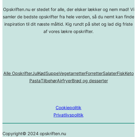
Opskriften.nu er stedet for alle, der elsker lækker og nem mad! Vi
samler de bedste opskrifter fra hele verden, så du nemt kan finde
inspiration til dit næste måltid. Kig rundt på sitet og lad dig friste
af vores lækre opskrifter.
Alle Opskrifter
Jul
Kød
Suppe
Vegetarretter
Forretter
Salater
Fisk
Keto
Pasta
Tilbehør
Airfryer
Brød og desserter
Cookiepolitik
Privatlivspolitik
Copyright© 2024 opskriften.nu