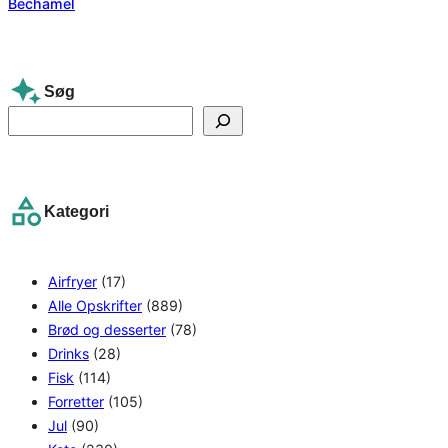
Søg
S
e
a
r
Kategori
c
h
Airfryer
(17)
Alle Opskrifter
(889)
Brød og desserter
(78)
Drinks
(28)
Fisk
(114)
Forretter
(105)
Jul
(90)