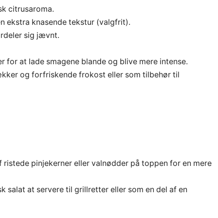
isk citrusaroma.
en ekstra knasende tekstur (valgfrit).
rdeler sig jævnt.
er for at lade smagene blande og blive mere intense.
er og forfriskende frokost eller som tilbehør til
 ristede pinjekerner eller valnødder på toppen for en mere
alat at servere til grillretter eller som en del af en