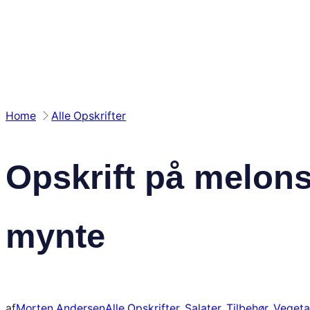
Spring
til
indhold
Home
Alle Opskrifter
Opskrift på melons
mynte
af
Morten Andersen
Alle Opskrifter
, 
Salater
, 
Tilbehør
, 
Vegeta