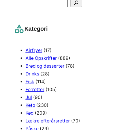
S
e
a
r
,
Kategori
c
h
Airfryer
(17)
Alle Opskrifter
(889)
Brød og desserter
(78)
Drinks
(28)
Fisk
(114)
Forretter
(105)
Jul
(90)
Keto
(230)
Kød
(209)
Lækre efterårsretter
(70)
Påske
(29)