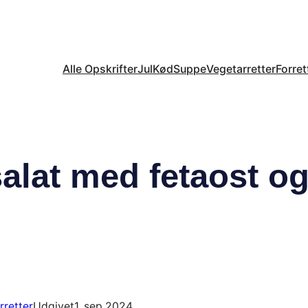
Alle Opskrifter
Jul
Kød
Suppe
Vegetarretter
Forret
alat med fetaost o
rretter
Udgivet
1. sep 2024