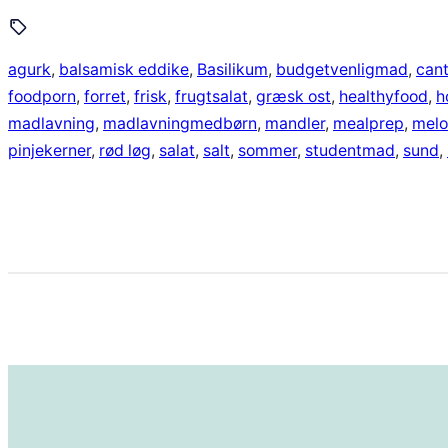
agurk
, 
balsamisk eddike
, 
Basilikum
, 
budgetvenligmad
, 
can
foodporn
, 
forret
, 
frisk
, 
frugtsalat
, 
græsk ost
, 
healthyfood
, 
h
madlavning
, 
madlavningmedbørn
, 
mandler
, 
mealprep
, 
melo
pinjekerner
, 
rød løg
, 
salat
, 
salt
, 
sommer
, 
studentmad
, 
sund
, 