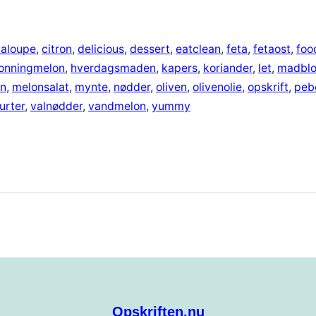
taloupe
, 
citron
, 
delicious
, 
dessert
, 
eatclean
, 
feta
, 
fetaost
, 
foo
onningmelon
, 
hverdagsmaden
, 
kapers
, 
koriander
, 
let
, 
madbl
n
, 
melonsalat
, 
mynte
, 
nødder
, 
oliven
, 
olivenolie
, 
opskrift
, 
peb
urter
, 
valnødder
, 
vandmelon
, 
yummy
Opskriften.nu