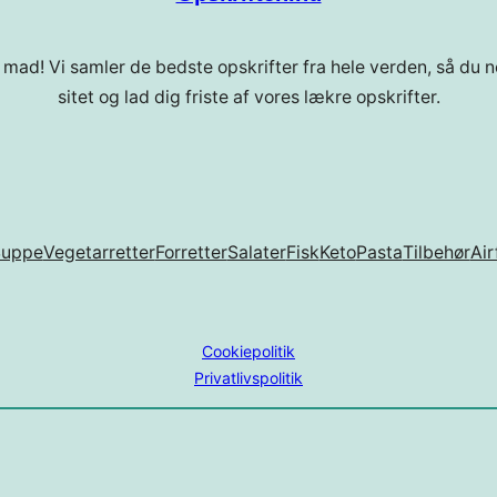
 mad! Vi samler de bedste opskrifter fra hele verden, så du ne
sitet og lad dig friste af vores lækre opskrifter.
Suppe
Vegetarretter
Forretter
Salater
Fisk
Keto
Pasta
Tilbehør
Air
Cookiepolitik
Privatlivspolitik