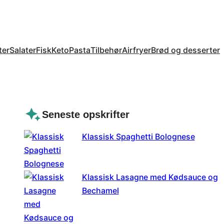
ter
Salater
Fisk
Keto
Pasta
Tilbehør
Airfryer
Brød og desserter
Seneste opskrifter
g
Klassisk Spaghetti Bolognese
Klassisk Lasagne med Kødsauce og
Bechamel