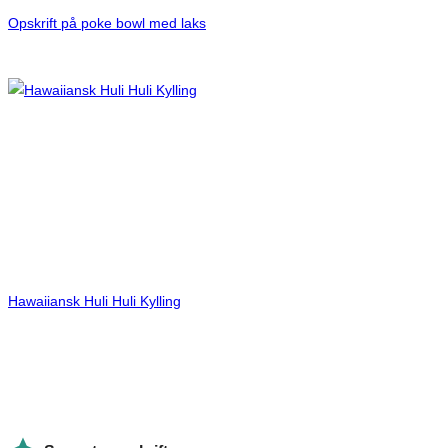
Opskrift på poke bowl med laks
Hawaiiansk Huli Huli Kylling