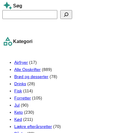
Søg
S
e
a
r
Kategori
c
h
Airfryer
(17)
Alle Opskrifter
(889)
Brød og desserter
(78)
Drinks
(28)
Fisk
(114)
Forretter
(105)
Jul
(90)
Keto
(230)
Kød
(211)
Lækre efterårsretter
(70)