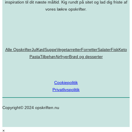
inspiration til dit næste måltid. Kig rundt på sitet og lad dig friste af
vores lækre opskrifter.
Alle Opskrifter
Jul
Kød
Suppe
Vegetarretter
Forretter
Salater
Fisk
Keto
Pasta
Tilbehør
Airfryer
Brød og desserter
Cookiepolitik
Privatlivspolitik
Copyright© 2024 opskriften.nu
×