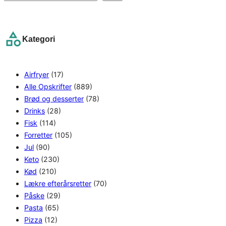
e
a
r
Kategori
c
h
Airfryer
(17)
Alle Opskrifter
(889)
Brød og desserter
(78)
Drinks
(28)
Fisk
(114)
Forretter
(105)
Jul
(90)
Keto
(230)
Kød
(210)
Lækre efterårsretter
(70)
Påske
(29)
Pasta
(65)
Pizza
(12)