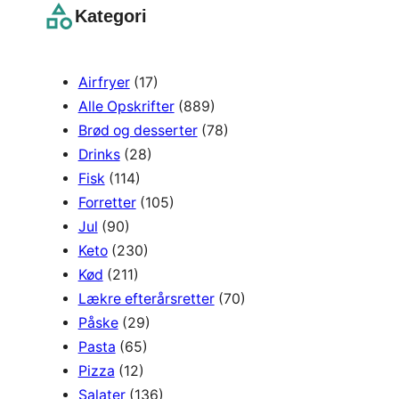
r
Kategori
c
h
Airfryer
(17)
Alle Opskrifter
(889)
Brød og desserter
(78)
Drinks
(28)
Fisk
(114)
Forretter
(105)
Jul
(90)
Keto
(230)
Kød
(211)
Lækre efterårsretter
(70)
Påske
(29)
Pasta
(65)
Pizza
(12)
Salater
(136)