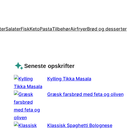
ter
Salater
Fisk
Keto
Pasta
Tilbehør
Airfryer
Brød og desserter
Seneste opskrifter
Kylling Tikka Masala
Græsk farsbrød med feta og oliven
Klassisk Spaghetti Bolognese