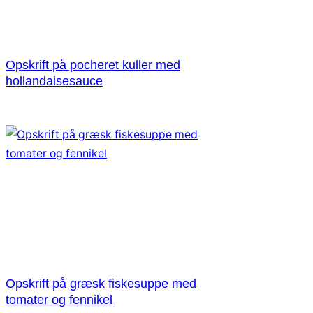
Opskrift på pocheret kuller med
hollandaisesauce
Opskrift på græsk fiskesuppe med
tomater og fennikel