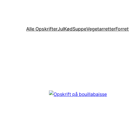
Alle Opskrifter
Jul
Kød
Suppe
Vegetarretter
Forret