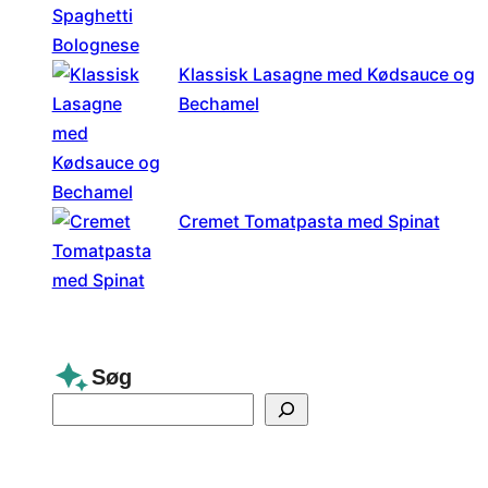
Klassisk Lasagne med Kødsauce og
Bechamel
Cremet Tomatpasta med Spinat
Søg
S
e
a