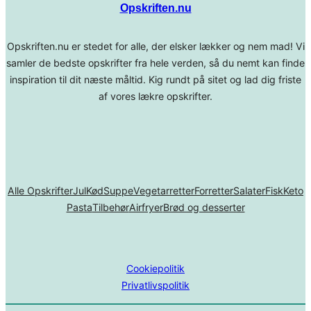
Opskriften.nu
Opskriften.nu er stedet for alle, der elsker lækker og nem mad! Vi
samler de bedste opskrifter fra hele verden, så du nemt kan finde
inspiration til dit næste måltid. Kig rundt på sitet og lad dig friste
af vores lækre opskrifter.
Alle Opskrifter
Jul
Kød
Suppe
Vegetarretter
Forretter
Salater
Fisk
Keto
Pasta
Tilbehør
Airfryer
Brød og desserter
Cookiepolitik
Privatlivspolitik