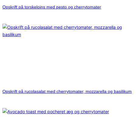
Opskrift på torskeloins med pesto og cherrytomater
Opskrift på rucolasalat med cherrytomater, mozzarella og basilikum