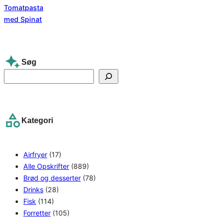
Søg
S
e
a
r
Kategori
c
h
Airfryer
(17)
Alle Opskrifter
(889)
Brød og desserter
(78)
Drinks
(28)
Fisk
(114)
Forretter
(105)