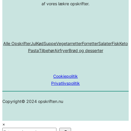
af vores lækre opskrifter.
Alle Opskrifter
Jul
Kød
Suppe
Vegetarretter
Forretter
Salater
Fisk
Keto
Pasta
Tilbehør
Airfryer
Brød og desserter
Cookiepolitik
Privatlivspolitik
Copyright© 2024 opskriften.nu
×
Search