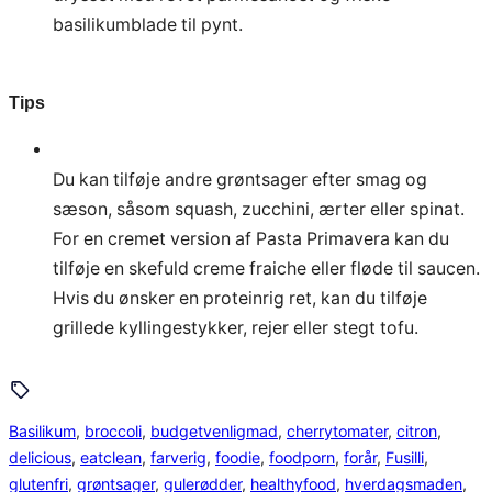
basilikumblade til pynt.
Tips
Du kan tilføje andre grøntsager efter smag og
sæson, såsom squash, zucchini, ærter eller spinat.
For en cremet version af Pasta Primavera kan du
tilføje en skefuld creme fraiche eller fløde til saucen.
Hvis du ønsker en proteinrig ret, kan du tilføje
grillede kyllingestykker, rejer eller stegt tofu.
Basilikum
, 
broccoli
, 
budgetvenligmad
, 
cherrytomater
, 
citron
, 
delicious
, 
eatclean
, 
farverig
, 
foodie
, 
foodporn
, 
forår
, 
Fusilli
, 
glutenfri
, 
grøntsager
, 
gulerødder
, 
healthyfood
, 
hverdagsmaden
, 