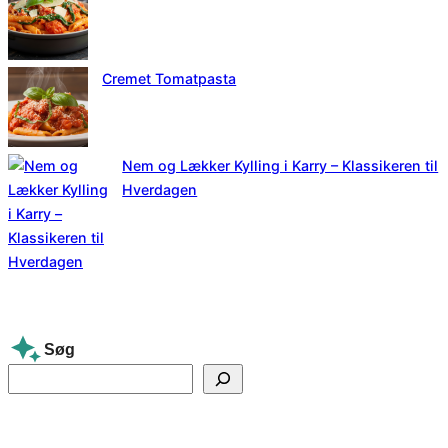
Cremet Tomatpasta
Nem og Lækker Kylling i Karry – Klassikeren til
Hverdagen
Søg
S
e
a
r