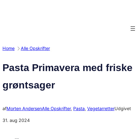
Spring
til
indhold
Home
Alle Opskrifter
Pasta Primavera med friske
grøntsager
af
Morten Andersen
Alle Opskrifter
, 
Pasta
, 
Vegetarretter
Udgivet
31. aug 2024