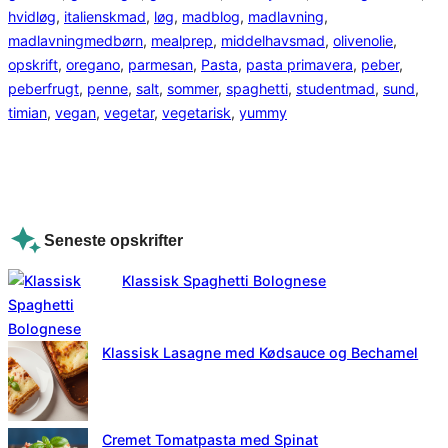
hvidløg
, 
italienskmad
, 
løg
, 
madblog
, 
madlavning
, 
madlavningmedbørn
, 
mealprep
, 
middelhavsmad
, 
olivenolie
, 
opskrift
, 
oregano
, 
parmesan
, 
Pasta
, 
pasta primavera
, 
peber
, 
peberfrugt
, 
penne
, 
salt
, 
sommer
, 
spaghetti
, 
studentmad
, 
sund
, 
timian
, 
vegan
, 
vegetar
, 
vegetarisk
, 
yummy
Seneste opskrifter
Klassisk Spaghetti Bolognese
Klassisk Lasagne med Kødsauce og Bechamel
Cremet Tomatpasta med Spinat