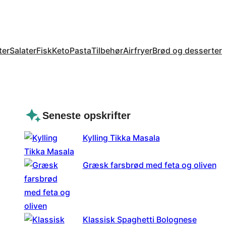
ter
Salater
Fisk
Keto
Pasta
Tilbehør
Airfryer
Brød og desserter
Seneste opskrifter
Kylling Tikka Masala
Græsk farsbrød med feta og oliven
Klassisk Spaghetti Bolognese