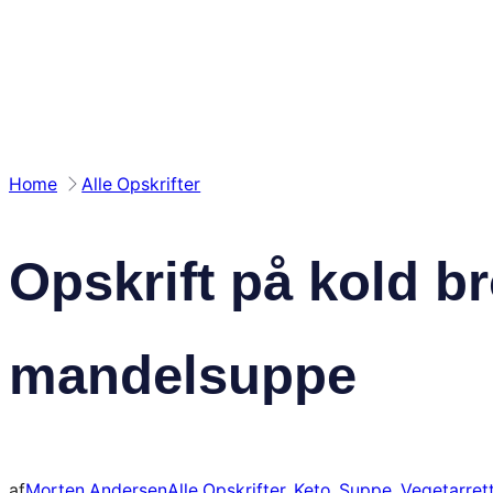
Spring
til
indhold
Home
Alle Opskrifter
Opskrift på kold br
mandelsuppe
af
Morten Andersen
Alle Opskrifter
, 
Keto
, 
Suppe
, 
Vegetarret