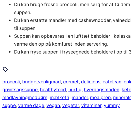
Du kan bruge frosne broccoli, men sørg for at tø dem
suppen.
Du kan erstatte mandler med cashewnødder, valnødder
til suppen.
Suppen kan opbevares i en lufttæt beholder i køleska
varme den op på komfuret inden servering.
Du kan fryse suppen i fryseegnede beholdere i op til 3
broccoli
, 
budgetvenligmad
, 
cremet
, 
delicious
, 
eatclean
, 
enk
grøntsagssuppe
, 
healthyfood
, 
hurtig
, 
hverdagsmaden
, 
ket
madlavningmedbørn
, 
mælkefri
, 
mandel
, 
mealprep
, 
mineral
suppe
, 
varme dage
, 
vegan
, 
vegetar
, 
vitaminer
, 
yummy