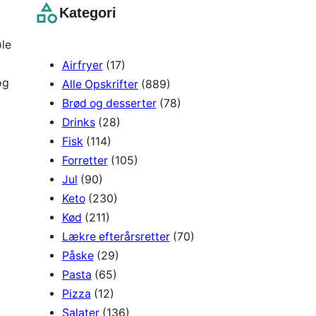
r
Kategori
c
h
øle
Airfryer
(17)
og
Alle Opskrifter
(889)
Brød og desserter
(78)
Drinks
(28)
Fisk
(114)
Forretter
(105)
Jul
(90)
Keto
(230)
Kød
(211)
Lækre efterårsretter
(70)
Påske
(29)
Pasta
(65)
Pizza
(12)
Salater
(136)