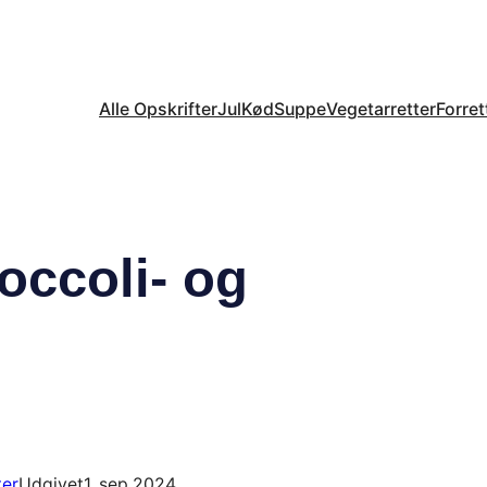
Alle Opskrifter
Jul
Kød
Suppe
Vegetarretter
Forret
occoli- og
ter
Udgivet
1. sep 2024