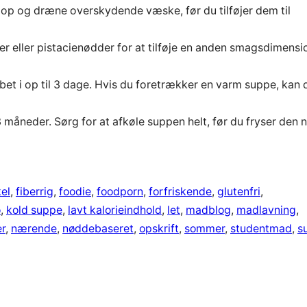
 op og dræne overskydende væske, før du tilføjer dem til
 eller pistacienødder for at tilføje en anden smagsdimensi
bet i op til 3 dage. Hvis du foretrækker en varm suppe, kan 
 måneder. Sørg for at afkøle suppen helt, før du fryser den n
el
, 
fiberrig
, 
foodie
, 
foodporn
, 
forfriskende
, 
glutenfri
, 
o
, 
kold suppe
, 
lavt kalorieindhold
, 
let
, 
madblog
, 
madlavning
, 
er
, 
nærende
, 
nøddebaseret
, 
opskrift
, 
sommer
, 
studentmad
, 
s