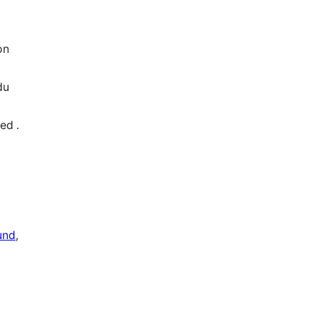
on
du
ed .
und
, 