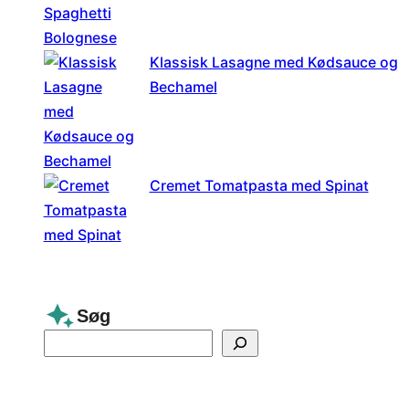
Klassisk Lasagne med Kødsauce og
Bechamel
Cremet Tomatpasta med Spinat
Søg
S
e
a