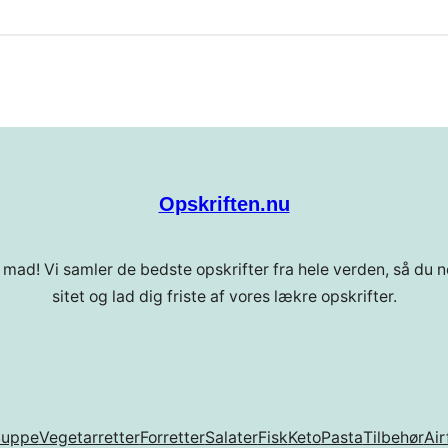
Opskriften.nu
 mad! Vi samler de bedste opskrifter fra hele verden, så du ne
sitet og lad dig friste af vores lækre opskrifter.
Suppe
Vegetarretter
Forretter
Salater
Fisk
Keto
Pasta
Tilbehør
Air