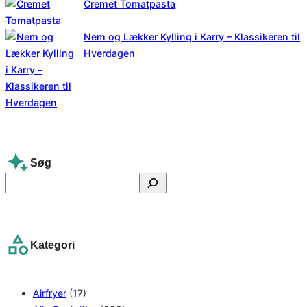
Cremet Tomatpasta
Nem og Lækker Kylling i Karry – Klassikeren til
Hverdagen
Søg
S
e
a
r
Kategori
c
h
Airfryer
(17)