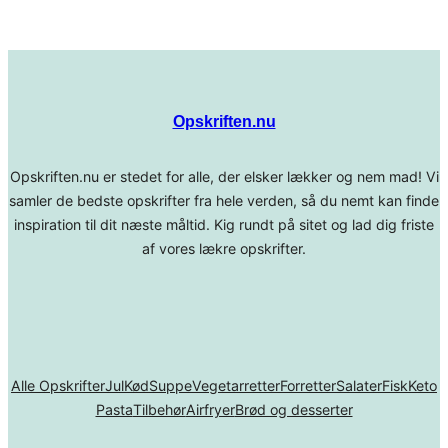
Opskriften.nu
Opskriften.nu er stedet for alle, der elsker lækker og nem mad! Vi
samler de bedste opskrifter fra hele verden, så du nemt kan finde
inspiration til dit næste måltid. Kig rundt på sitet og lad dig friste
af vores lækre opskrifter.
Alle Opskrifter
Jul
Kød
Suppe
Vegetarretter
Forretter
Salater
Fisk
Keto
Pasta
Tilbehør
Airfryer
Brød og desserter