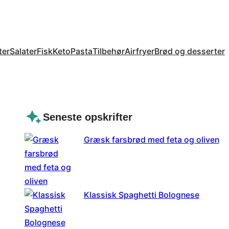
ter
Salater
Fisk
Keto
Pasta
Tilbehør
Airfryer
Brød og desserter
Seneste opskrifter
Græsk farsbrød med feta og oliven
Klassisk Spaghetti Bolognese