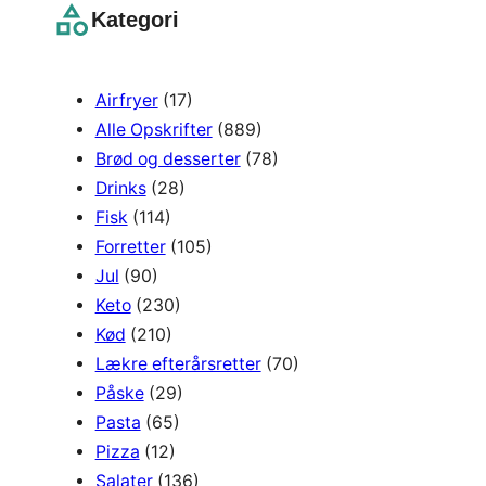
r
Kategori
c
h
Airfryer
(17)
Alle Opskrifter
(889)
Brød og desserter
(78)
Drinks
(28)
Fisk
(114)
Forretter
(105)
Jul
(90)
Keto
(230)
Kød
(210)
Lækre efterårsretter
(70)
Påske
(29)
Pasta
(65)
Pizza
(12)
Salater
(136)