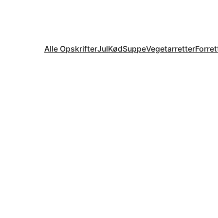
Alle Opskrifter
Jul
Kød
Suppe
Vegetarretter
Forret