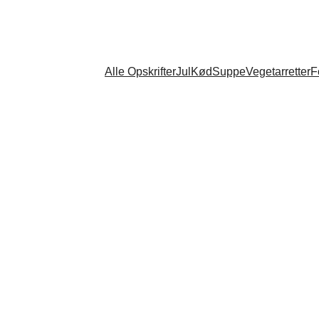
Alle Opskrifter
Jul
Kød
Suppe
Vegetarretter
F