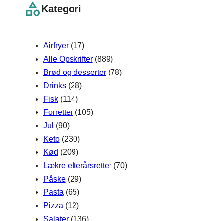
r
Kategori
c
h
Airfryer
(17)
Alle Opskrifter
(889)
Brød og desserter
(78)
Drinks
(28)
Fisk
(114)
Forretter
(105)
Jul
(90)
Keto
(230)
Kød
(209)
Lækre efterårsretter
(70)
Påske
(29)
Pasta
(65)
Pizza
(12)
Salater
(136)