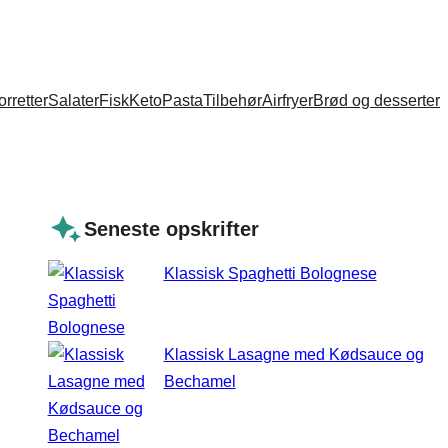
orretter
Salater
Fisk
Keto
Pasta
Tilbehør
Airfryer
Brød og desserter
Seneste opskrifter
Klassisk Spaghetti Bolognese
Klassisk Lasagne med Kødsauce og
Bechamel