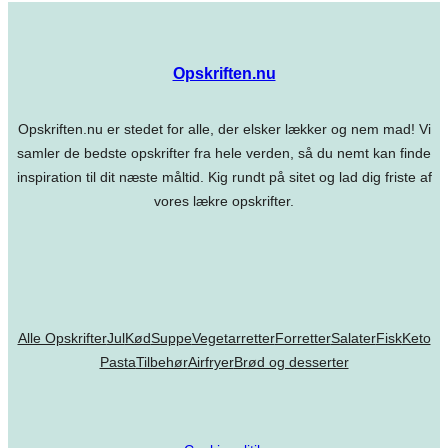
Opskriften.nu
Opskriften.nu er stedet for alle, der elsker lækker og nem mad! Vi
samler de bedste opskrifter fra hele verden, så du nemt kan finde
inspiration til dit næste måltid. Kig rundt på sitet og lad dig friste af
vores lækre opskrifter.
Alle Opskrifter
Jul
Kød
Suppe
Vegetarretter
Forretter
Salater
Fisk
Keto
Pasta
Tilbehør
Airfryer
Brød og desserter