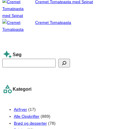
Cremet Tomatpasta med Spinat
Cremet Tomatpasta
Søg
S
e
a
r
Kategori
c
h
Airfryer
(17)
Alle Opskrifter
(889)
Brød og desserter
(78)