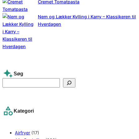
Cremet Tomatpasta
Nem og Lækker Kylling i Karry – Klassikeren til
Hverdagen
Søg
S
e
a
r
Kategori
c
h
Airfryer
(17)