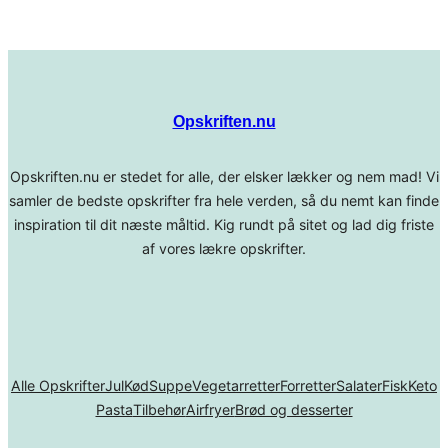
Opskriften.nu
Opskriften.nu er stedet for alle, der elsker lækker og nem mad! Vi
samler de bedste opskrifter fra hele verden, så du nemt kan finde
inspiration til dit næste måltid. Kig rundt på sitet og lad dig friste
af vores lækre opskrifter.
Alle Opskrifter
Jul
Kød
Suppe
Vegetarretter
Forretter
Salater
Fisk
Keto
Pasta
Tilbehør
Airfryer
Brød og desserter