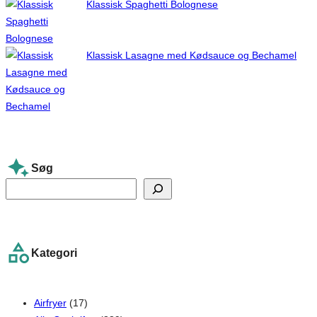
Klassisk Spaghetti Bolognese
Klassisk Lasagne med Kødsauce og Bechamel
Søg
S
e
a
r
Kategori
c
h
Airfryer
(17)