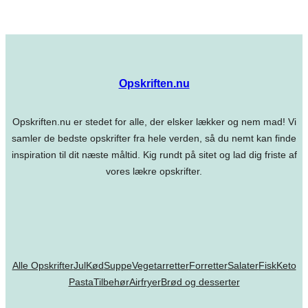
Opskriften.nu
Opskriften.nu er stedet for alle, der elsker lækker og nem mad! Vi
samler de bedste opskrifter fra hele verden, så du nemt kan finde
inspiration til dit næste måltid. Kig rundt på sitet og lad dig friste af
vores lækre opskrifter.
Alle Opskrifter
Jul
Kød
Suppe
Vegetarretter
Forretter
Salater
Fisk
Keto
Pasta
Tilbehør
Airfryer
Brød og desserter