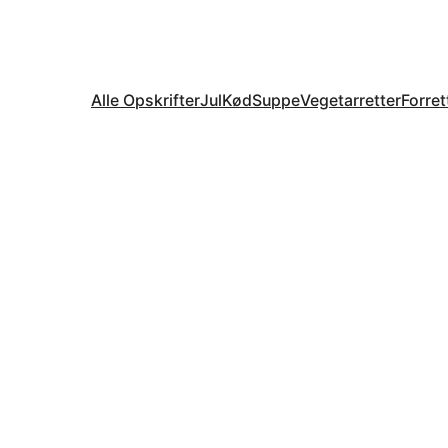
Alle Opskrifter
Jul
Kød
Suppe
Vegetarretter
Forret