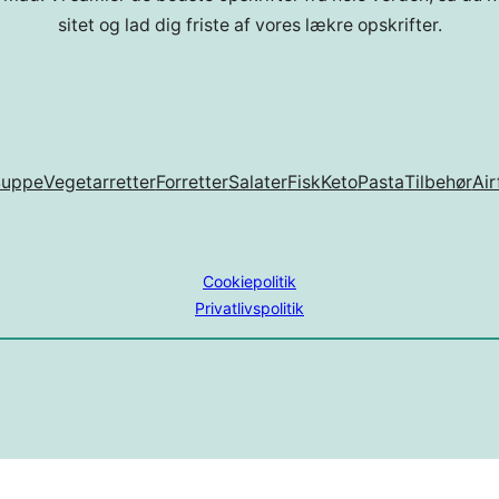
sitet og lad dig friste af vores lækre opskrifter.
Suppe
Vegetarretter
Forretter
Salater
Fisk
Keto
Pasta
Tilbehør
Air
Cookiepolitik
Privatlivspolitik