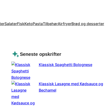
ter
Salater
Fisk
Keto
Pasta
Tilbehør
Airfryer
Brød og desserter
Seneste opskrifter
Klassisk Spaghetti Bolognese
Klassisk Lasagne med Kødsauce og
Bechamel