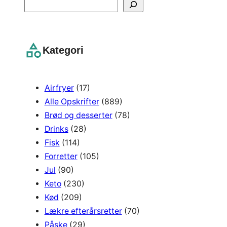
S
e
a
r
Kategori
c
h
Airfryer
(17)
Alle Opskrifter
(889)
Brød og desserter
(78)
Drinks
(28)
Fisk
(114)
Forretter
(105)
Jul
(90)
Keto
(230)
Kød
(209)
Lækre efterårsretter
(70)
Påske
(29)