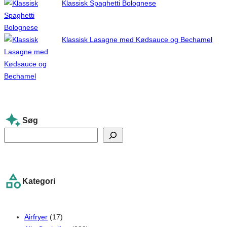
Klassisk Spaghetti Bolognese
Klassisk Lasagne med Kødsauce og Bechamel
Søg
S
e
a
r
Kategori
c
h
Airfryer
(17)