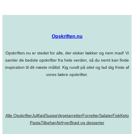
Opskriften.nu
Opskriften.nu er stedet for alle, der elsker lækker og nem mad! Vi
samler de bedste opskrifter fra hele verden, så du nemt kan finde
inspiration til dit næste måltid. Kig rundt på sitet og lad dig friste af
vores lækre opskrifter.
Alle Opskrifter
Jul
Kød
Suppe
Vegetarretter
Forretter
Salater
Fisk
Keto
Pasta
Tilbehør
Airfryer
Brød og desserter