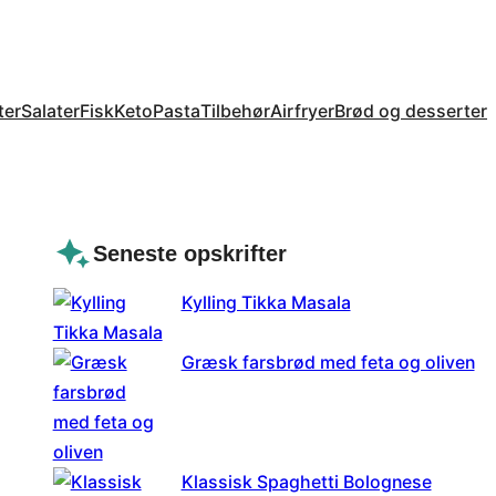
ter
Salater
Fisk
Keto
Pasta
Tilbehør
Airfryer
Brød og desserter
Seneste opskrifter
Kylling Tikka Masala
Græsk farsbrød med feta og oliven
Klassisk Spaghetti Bolognese