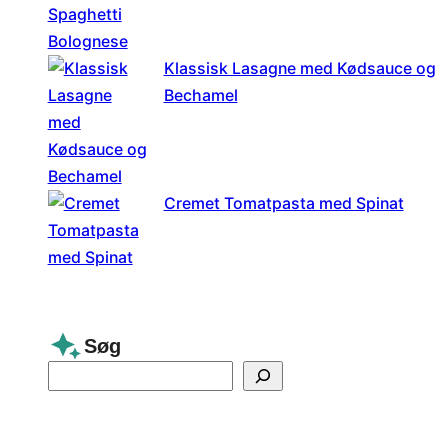
Klassisk Lasagne med Kødsauce og
Bechamel
Cremet Tomatpasta med Spinat
Søg
S
e
a