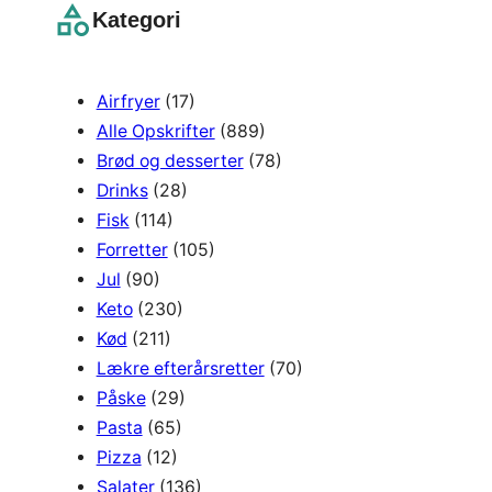
r
Kategori
c
h
Airfryer
(17)
Alle Opskrifter
(889)
Brød og desserter
(78)
Drinks
(28)
Fisk
(114)
Forretter
(105)
Jul
(90)
Keto
(230)
Kød
(211)
Lækre efterårsretter
(70)
Påske
(29)
Pasta
(65)
Pizza
(12)
Salater
(136)