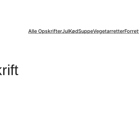
Alle Opskrifter
Jul
Kød
Suppe
Vegetarretter
Forret
ift