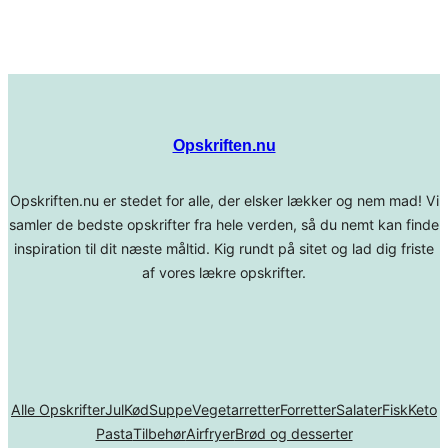
Opskriften.nu
Opskriften.nu er stedet for alle, der elsker lækker og nem mad! Vi
samler de bedste opskrifter fra hele verden, så du nemt kan finde
inspiration til dit næste måltid. Kig rundt på sitet og lad dig friste
af vores lækre opskrifter.
Alle Opskrifter
Jul
Kød
Suppe
Vegetarretter
Forretter
Salater
Fisk
Keto
Pasta
Tilbehør
Airfryer
Brød og desserter