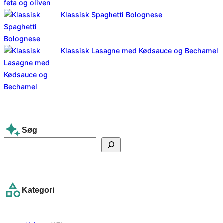
Klassisk Spaghetti Bolognese
Klassisk Lasagne med Kødsauce og Bechamel
Søg
S
e
a
r
Kategori
c
h