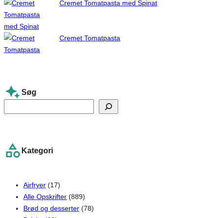
Cremet Tomatpasta med Spinat
Cremet Tomatpasta
Søg
S
e
a
r
Kategori
c
h
Airfryer
(17)
Alle Opskrifter
(889)
Brød og desserter
(78)