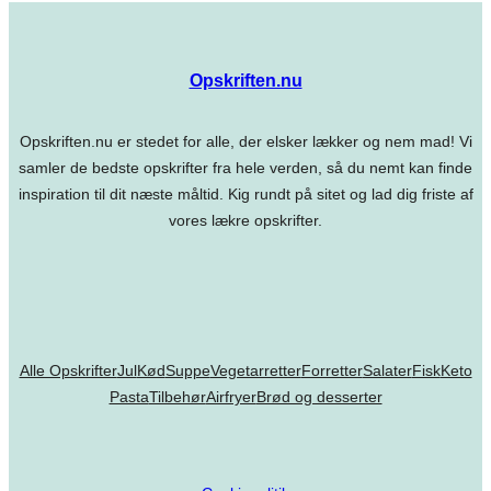
Opskriften.nu
Opskriften.nu er stedet for alle, der elsker lækker og nem mad! Vi
samler de bedste opskrifter fra hele verden, så du nemt kan finde
inspiration til dit næste måltid. Kig rundt på sitet og lad dig friste af
vores lækre opskrifter.
Alle Opskrifter
Jul
Kød
Suppe
Vegetarretter
Forretter
Salater
Fisk
Keto
Pasta
Tilbehør
Airfryer
Brød og desserter