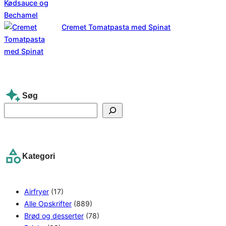
Cremet Tomatpasta med Spinat
Søg
S
e
a
r
Kategori
c
h
Airfryer
(17)
Alle Opskrifter
(889)
Brød og desserter
(78)