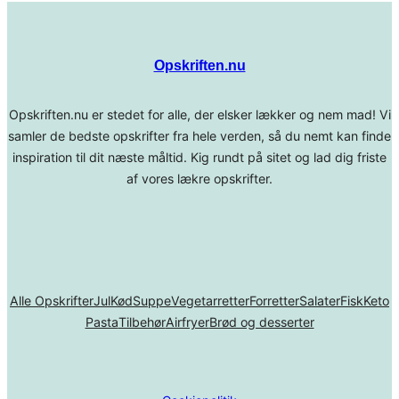
Opskriften.nu
Opskriften.nu er stedet for alle, der elsker lækker og nem mad! Vi
samler de bedste opskrifter fra hele verden, så du nemt kan finde
inspiration til dit næste måltid. Kig rundt på sitet og lad dig friste
af vores lækre opskrifter.
Alle Opskrifter
Jul
Kød
Suppe
Vegetarretter
Forretter
Salater
Fisk
Keto
Pasta
Tilbehør
Airfryer
Brød og desserter