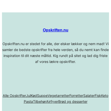
Opskriften.nu
Opskriften.nu er stedet for alle, der elsker lækker og nem mad! Vi
samler de bedste opskrifter fra hele verden, så du nemt kan finde
inspiration til dit næste måltid. Kig rundt på sitet og lad dig friste
af vores lækre opskrifter.
Alle Opskrifter
Jul
Kød
Suppe
Vegetarretter
Forretter
Salater
Fisk
Keto
Pasta
Tilbehør
Airfryer
Brød og desserter