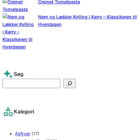
Cremet Tomatpasta
Nem og Lækker Kylling i Karry – Klassikeren til
Hverdagen
Søg
S
e
a
r
Kategori
c
h
Airfryer
(17)