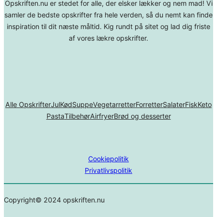
Opskriften.nu er stedet for alle, der elsker lækker og nem mad! Vi
samler de bedste opskrifter fra hele verden, så du nemt kan finde
inspiration til dit næste måltid. Kig rundt på sitet og lad dig friste
af vores lækre opskrifter.
Alle Opskrifter
Jul
Kød
Suppe
Vegetarretter
Forretter
Salater
Fisk
Keto
Pasta
Tilbehør
Airfryer
Brød og desserter
Cookiepolitik
Privatlivspolitik
Copyright© 2024 opskriften.nu