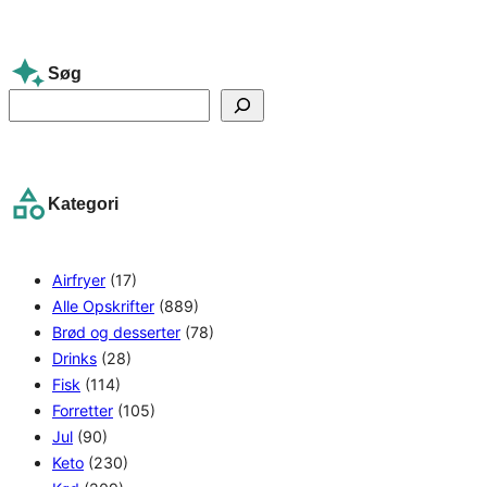
Søg
S
e
a
r
Kategori
c
h
Airfryer
(17)
Alle Opskrifter
(889)
Brød og desserter
(78)
Drinks
(28)
Fisk
(114)
Forretter
(105)
Jul
(90)
Keto
(230)