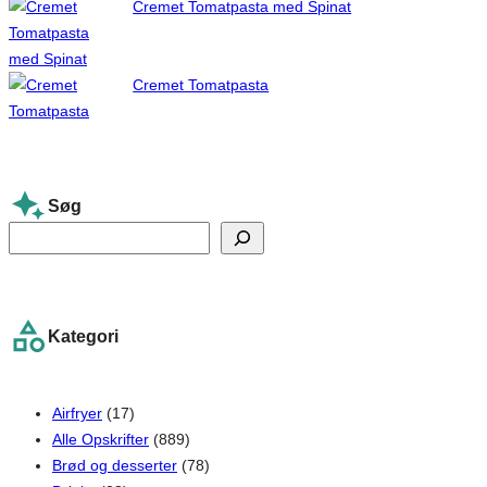
Cremet Tomatpasta med Spinat
Cremet Tomatpasta
Søg
S
e
a
r
Kategori
c
h
Airfryer
(17)
Alle Opskrifter
(889)
Brød og desserter
(78)