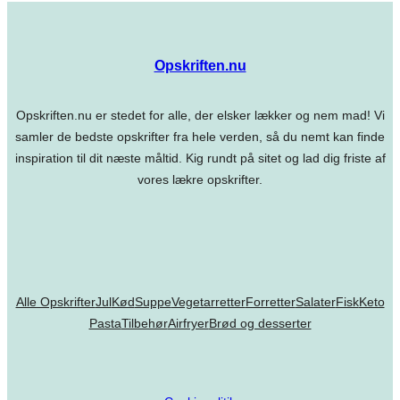
Opskriften.nu
Opskriften.nu er stedet for alle, der elsker lækker og nem mad! Vi
samler de bedste opskrifter fra hele verden, så du nemt kan finde
inspiration til dit næste måltid. Kig rundt på sitet og lad dig friste af
vores lækre opskrifter.
Alle Opskrifter
Jul
Kød
Suppe
Vegetarretter
Forretter
Salater
Fisk
Keto
Pasta
Tilbehør
Airfryer
Brød og desserter