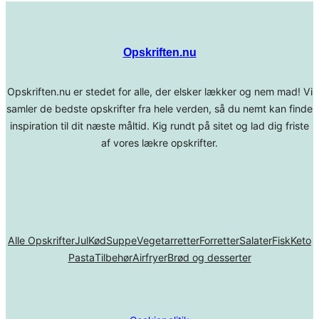
Opskriften.nu
Opskriften.nu er stedet for alle, der elsker lækker og nem mad! Vi
samler de bedste opskrifter fra hele verden, så du nemt kan finde
inspiration til dit næste måltid. Kig rundt på sitet og lad dig friste
af vores lækre opskrifter.
Alle Opskrifter
Jul
Kød
Suppe
Vegetarretter
Forretter
Salater
Fisk
Keto
Pasta
Tilbehør
Airfryer
Brød og desserter