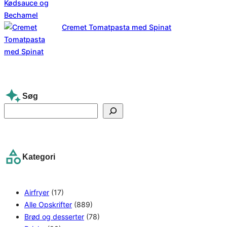
Cremet Tomatpasta med Spinat
Søg
S
e
a
r
Kategori
c
h
Airfryer
(17)
Alle Opskrifter
(889)
Brød og desserter
(78)