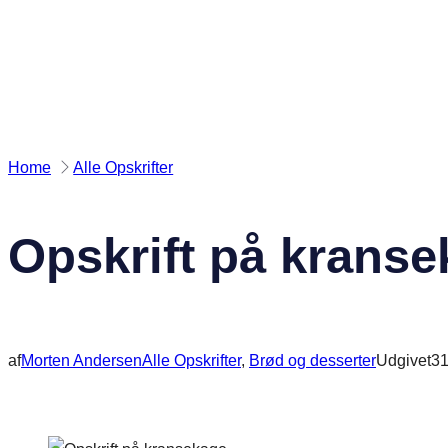
Spring
til
indhold
Home
Alle Opskrifter
Opskrift på krans
af
Morten Andersen
Alle Opskrifter
, 
Brød og desserter
Udgivet
31