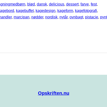
agningmedbørn
, 
blød
, 
dansk
, 
delicious
, 
dessert
, 
farve
, 
fest
, 
kagebord
, 
kagebuffet
, 
kagedesign
, 
kageform
, 
kagefotografi
, 
mandler
, 
marcipan
, 
nødder
, 
nordisk
, 
nytår
, 
ovnbagt
, 
pistacie
, 
pyn
Opskriften.nu