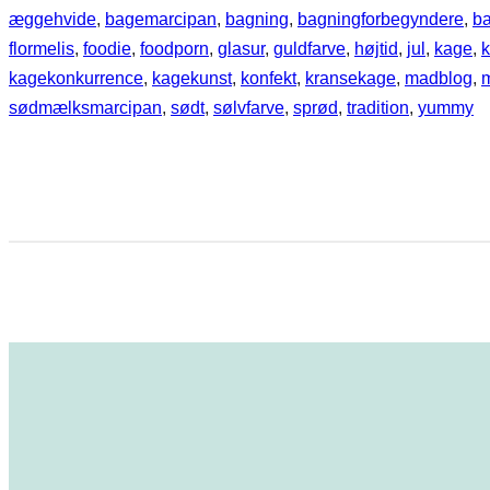
æggehvide
, 
bagemarcipan
, 
bagning
, 
bagningforbegyndere
, 
b
flormelis
, 
foodie
, 
foodporn
, 
glasur
, 
guldfarve
, 
højtid
, 
jul
, 
kage
, 
kagekonkurrence
, 
kagekunst
, 
konfekt
, 
kransekage
, 
madblog
, 
sødmælksmarcipan
, 
sødt
, 
sølvfarve
, 
sprød
, 
tradition
, 
yummy