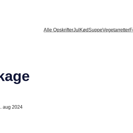
Alle Opskrifter
Jul
Kød
Suppe
Vegetarretter
F
ekage
. aug 2024