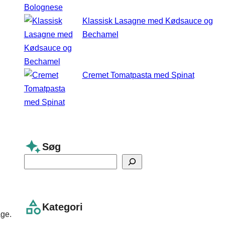
Klassisk Lasagne med Kødsauce og
Bechamel
Cremet Tomatpasta med Spinat
Søg
S
e
a
r
Kategori
age.
c