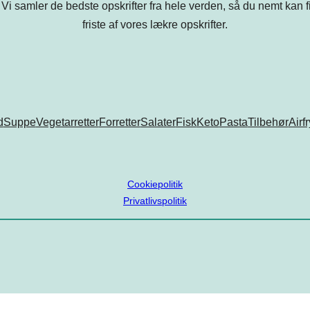
Vi samler de bedste opskrifter fra hele verden, så du nemt kan find
friste af vores lækre opskrifter.
d
Suppe
Vegetarretter
Forretter
Salater
Fisk
Keto
Pasta
Tilbehør
Airf
Cookiepolitik
Privatlivspolitik