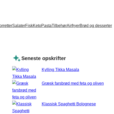
orretter
Salater
Fisk
Keto
Pasta
Tilbehør
Airfryer
Brød og desserter
Seneste opskrifter
Kylling Tikka Masala
Græsk farsbrød med feta og oliven
Klassisk Spaghetti Bolognese