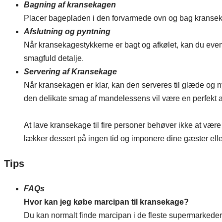
Bagning af kransekagen
Placer bagepladen i den forvarmede ovn og bag kransekage
Afslutning og pyntning
Når kransekagestykkerne er bagt og afkølet, kan du event
smagfuld detalje.
Servering af Kransekage
Når kransekagen er klar, kan den serveres til glæde og n
den delikate smag af mandelessens vil være en perfekt afr
At lave kransekage til fire personer behøver ikke at væ
lækker dessert på ingen tid og imponere dine gæster ell
Tips
FAQs
Hvor kan jeg købe marcipan til kransekage?
Du kan normalt finde marcipan i de fleste supermarkeder e