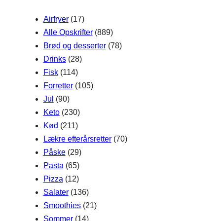
h
Airfryer
(17)
Alle Opskrifter
(889)
Brød og desserter
(78)
Drinks
(28)
Fisk
(114)
Forretter
(105)
Jul
(90)
Keto
(230)
Kød
(211)
Lækre efterårsretter
(70)
Påske
(29)
Pasta
(65)
Pizza
(12)
Salater
(136)
Smoothies
(21)
Sommer
(14)