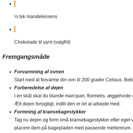
½
tsk
mandelessens
Chokolade til pynt (valgfrit)
Fremgangsmåde
Forvarmning af ovnen
Start med at forvarme din ovn til 200 grader Celsius. Be
Forberedelse af dejen
I en skål skal du blande marcipan, flormelis, æggehvide
Ælt dejen forsigtigt, indtil den er let at arbejde med.
Formning af kransekagestykker
Tag nu dejen og form små kransekagestykker efter eget v
placere dem på bagepladen med passende mellemrum.