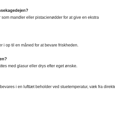
ransekagedejen?
som mandler eller pistacienødder for at give en ekstra
r i op til en måned for at bevare friskheden.
gen?
ttes med glasur eller drys efter eget ønske.
vares i en lufttæt beholder ved stuetemperatur, væk fra direkt