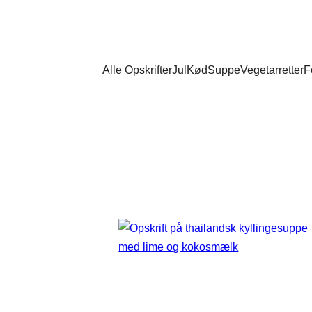
Alle Opskrifter
Jul
Kød
Suppe
Vegetarretter
F