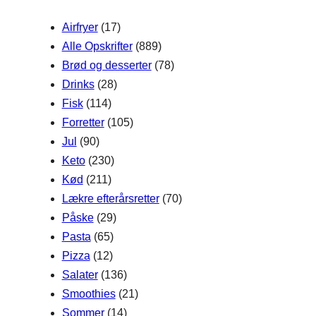
h
Airfryer
(17)
Alle Opskrifter
(889)
Brød og desserter
(78)
Drinks
(28)
Fisk
(114)
Forretter
(105)
Jul
(90)
Keto
(230)
Kød
(211)
Lækre efterårsretter
(70)
Påske
(29)
Pasta
(65)
Pizza
(12)
Salater
(136)
Smoothies
(21)
Sommer
(14)