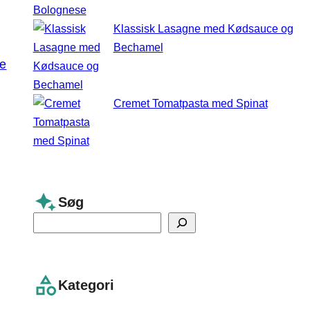
Klassisk Lasagne med Kødsauce og
Bechamel
pe
Cremet Tomatpasta med Spinat
Søg
S
e
a
r
Kategori
c