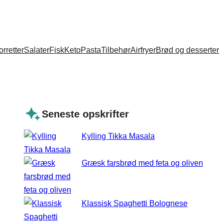
orretter
Salater
Fisk
Keto
Pasta
Tilbehør
Airfryer
Brød og desserter
Seneste opskrifter
Kylling Tikka Masala
Græsk farsbrød med feta og oliven
Klassisk Spaghetti Bolognese