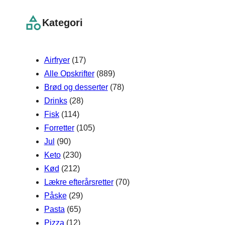
a
r
Kategori
c
h
Airfryer
(17)
Alle Opskrifter
(889)
Brød og desserter
(78)
Drinks
(28)
Fisk
(114)
Forretter
(105)
Jul
(90)
Keto
(230)
Kød
(212)
Lækre efterårsretter
(70)
Påske
(29)
Pasta
(65)
Pizza
(12)