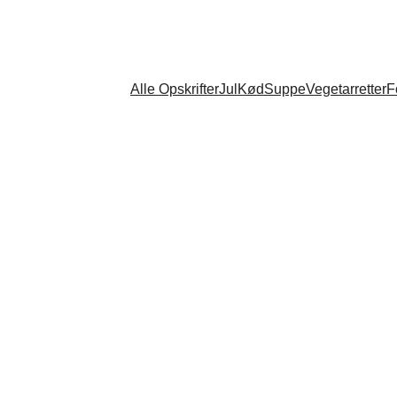
Alle Opskrifter
Jul
Kød
Suppe
Vegetarretter
F