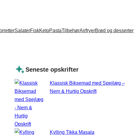
orretter
Salater
Fisk
Keto
Pasta
Tilbehør
Airfryer
Brød og desserter
Seneste opskrifter
Klassisk Biksemad med Spejlæg –
Nem & Hurtig Opskrift
Kylling Tikka Masala