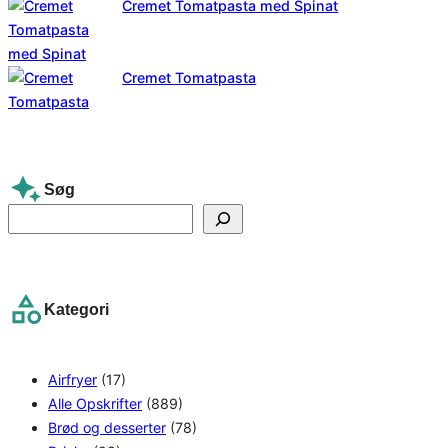
Cremet Tomatpasta med Spinat
Cremet Tomatpasta
Søg
S
e
a
r
Kategori
c
h
Airfryer
(17)
Alle Opskrifter
(889)
Brød og desserter
(78)