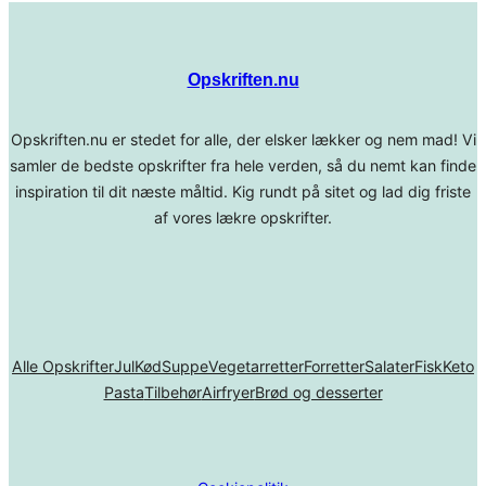
Opskriften.nu
Opskriften.nu er stedet for alle, der elsker lækker og nem mad! Vi
samler de bedste opskrifter fra hele verden, så du nemt kan finde
inspiration til dit næste måltid. Kig rundt på sitet og lad dig friste
af vores lækre opskrifter.
Alle Opskrifter
Jul
Kød
Suppe
Vegetarretter
Forretter
Salater
Fisk
Keto
Pasta
Tilbehør
Airfryer
Brød og desserter