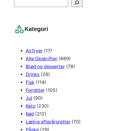
S
e
a
r
Kategori
c
h
Airfryer
(17)
Alle Opskrifter
(889)
Brød og desserter
(78)
Drinks
(28)
Fisk
(114)
Forretter
(105)
Jul
(90)
Keto
(230)
Kød
(212)
Lækre efterårsretter
(70)
Påske
(29)