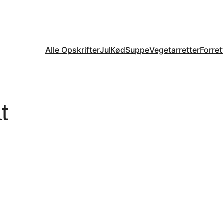
Alle Opskrifter
Jul
Kød
Suppe
Vegetarretter
Forret
t