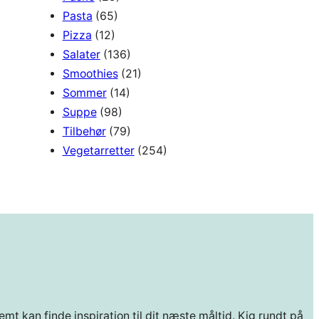
Pasta
(65)
Pizza
(12)
Salater
(136)
Smoothies
(21)
Sommer
(14)
Suppe
(98)
Tilbehør
(79)
Vegetarretter
(254)
mt kan finde inspiration til dit næste måltid. Kig rundt på