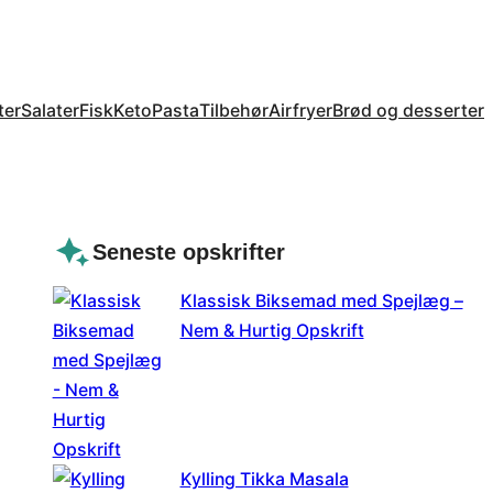
ter
Salater
Fisk
Keto
Pasta
Tilbehør
Airfryer
Brød og desserter
Seneste opskrifter
Klassisk Biksemad med Spejlæg –
Nem & Hurtig Opskrift
Kylling Tikka Masala