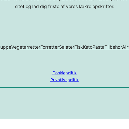
sitet og lad dig friste af vores lækre opskrifter.
Suppe
Vegetarretter
Forretter
Salater
Fisk
Keto
Pasta
Tilbehør
Air
Cookiepolitik
Privatlivspolitik