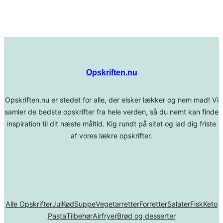
Opskriften.nu
Opskriften.nu er stedet for alle, der elsker lækker og nem mad! Vi
samler de bedste opskrifter fra hele verden, så du nemt kan finde
inspiration til dit næste måltid. Kig rundt på sitet og lad dig friste
af vores lækre opskrifter.
Alle Opskrifter
Jul
Kød
Suppe
Vegetarretter
Forretter
Salater
Fisk
Keto
Pasta
Tilbehør
Airfryer
Brød og desserter