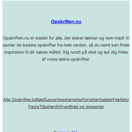
Opskriften.nu
Opskriften.nu er stedet for alle, der elsker lækker og nem mad! Vi
samler de bedste opskrifter fra hele verden, så du nemt kan finde
inspiration til dit næste måltid. Kig rundt på sitet og lad dig friste
af vores lækre opskrifter.
Alle Opskrifter
Jul
Kød
Suppe
Vegetarretter
Forretter
Salater
Fisk
Keto
Pasta
Tilbehør
Airfryer
Brød og desserter