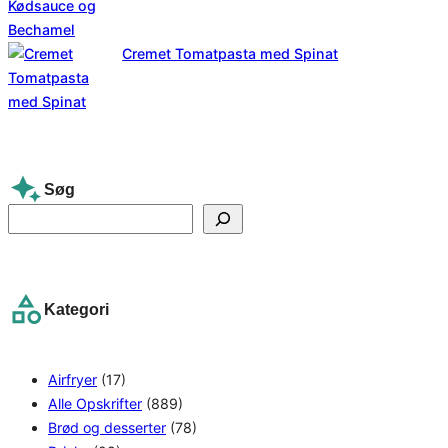
Cremet Tomatpasta med Spinat
Søg
S
e
a
r
Kategori
c
h
Airfryer
(17)
Alle Opskrifter
(889)
Brød og desserter
(78)