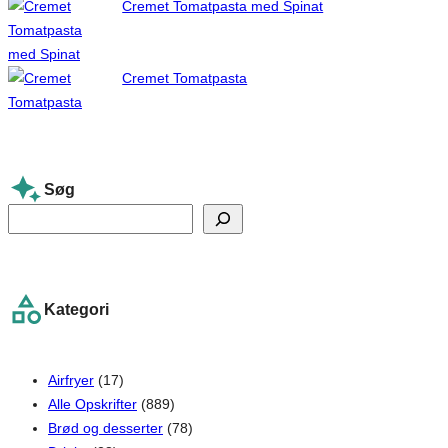
Cremet Tomatpasta med Spinat
Cremet Tomatpasta
Søg
S
e
a
r
Kategori
c
h
Airfryer
(17)
Alle Opskrifter
(889)
Brød og desserter
(78)