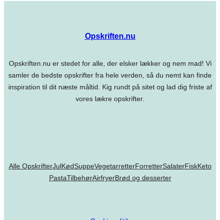
Opskriften.nu
Opskriften.nu er stedet for alle, der elsker lækker og nem mad! Vi
samler de bedste opskrifter fra hele verden, så du nemt kan finde
inspiration til dit næste måltid. Kig rundt på sitet og lad dig friste af
vores lækre opskrifter.
Alle Opskrifter
Jul
Kød
Suppe
Vegetarretter
Forretter
Salater
Fisk
Keto
Pasta
Tilbehør
Airfryer
Brød og desserter