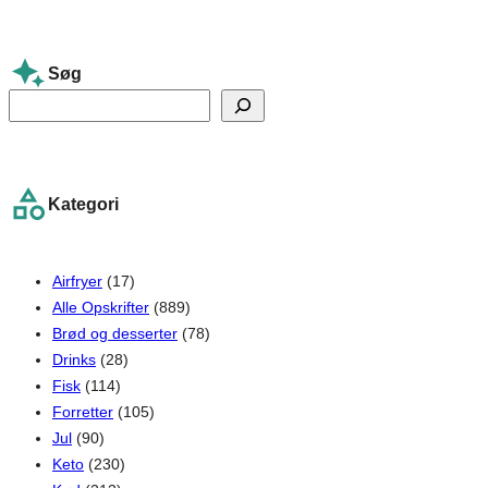
Søg
S
e
a
r
Kategori
c
h
Airfryer
(17)
Alle Opskrifter
(889)
Brød og desserter
(78)
Drinks
(28)
Fisk
(114)
Forretter
(105)
Jul
(90)
Keto
(230)