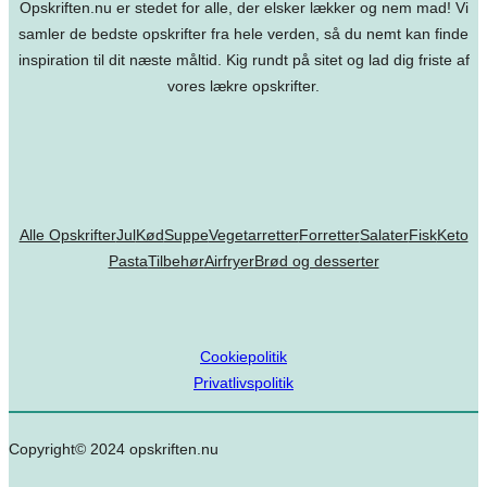
Opskriften.nu er stedet for alle, der elsker lækker og nem mad! Vi
samler de bedste opskrifter fra hele verden, så du nemt kan finde
inspiration til dit næste måltid. Kig rundt på sitet og lad dig friste af
vores lækre opskrifter.
Alle Opskrifter
Jul
Kød
Suppe
Vegetarretter
Forretter
Salater
Fisk
Keto
Pasta
Tilbehør
Airfryer
Brød og desserter
Cookiepolitik
Privatlivspolitik
Copyright© 2024 opskriften.nu