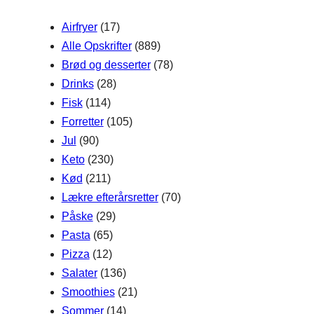
h
Airfryer
(17)
Alle Opskrifter
(889)
Brød og desserter
(78)
Drinks
(28)
Fisk
(114)
Forretter
(105)
Jul
(90)
Keto
(230)
Kød
(211)
Lækre efterårsretter
(70)
Påske
(29)
Pasta
(65)
Pizza
(12)
Salater
(136)
Smoothies
(21)
Sommer
(14)