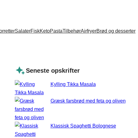
orretter
Salater
Fisk
Keto
Pasta
Tilbehør
Airfryer
Brød og desserter
Seneste opskrifter
Kylling Tikka Masala
Græsk farsbrød med feta og oliven
Klassisk Spaghetti Bolognese