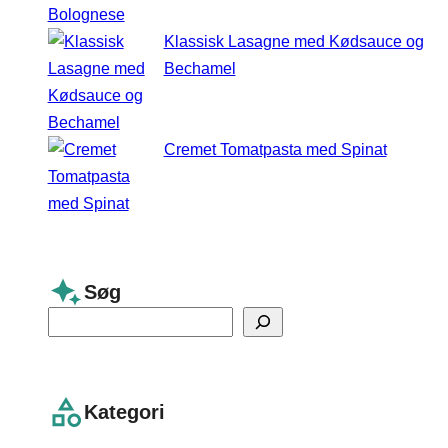
Klassisk Lasagne med Kødsauce og
Bechamel
Cremet Tomatpasta med Spinat
Søg
S
e
a
r
Kategori
c