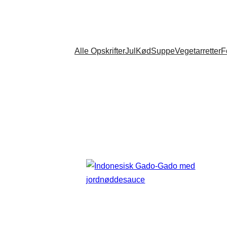
Alle Opskrifter
Jul
Kød
Suppe
Vegetarretter
F