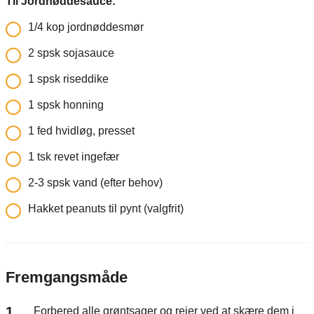
Til Jordnøddesauce:
1/4
kop jordnøddesmør
2
spsk
sojasauce
1
spsk
riseddike
1
spsk
honning
1
fed hvidløg, presset
1
tsk
revet ingefær
2-3
spsk
vand (efter behov)
Hakket peanuts til pynt (valgfrit)
Fremgangsmåde
Forbered alle grøntsager og rejer ved at skære dem i