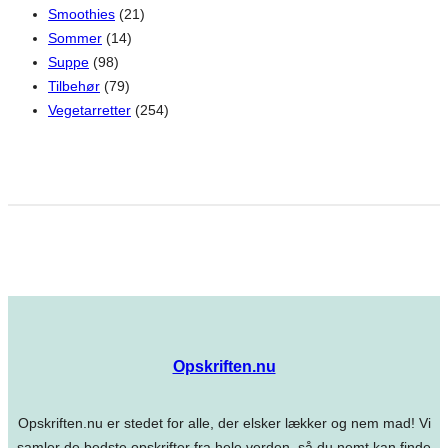
Smoothies
(21)
Sommer
(14)
Suppe
(98)
Tilbehør
(79)
Vegetarretter
(254)
Opskriften.nu
Opskriften.nu er stedet for alle, der elsker lækker og nem mad! Vi
samler de bedste opskrifter fra hele verden, så du nemt kan finde