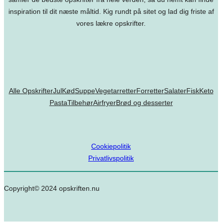
inspiration til dit næste måltid. Kig rundt på sitet og lad dig friste af
vores lækre opskrifter.
Alle Opskrifter
Jul
Kød
Suppe
Vegetarretter
Forretter
Salater
Fisk
Keto
Pasta
Tilbehør
Airfryer
Brød og desserter
Cookiepolitik
Privatlivspolitik
Copyright© 2024 opskriften.nu