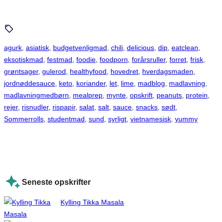
agurk
, 
asiatisk
, 
budgetvenligmad
, 
chili
, 
delicious
, 
dip
, 
eatclean
, 
eksotiskmad
, 
festmad
, 
foodie
, 
foodporn
, 
forårsruller
, 
forret
, 
frisk
, 
grøntsager
, 
gulerod
, 
healthyfood
, 
hovedret
, 
hverdagsmaden
, 
jordnøddesauce
, 
keto
, 
koriander
, 
let
, 
lime
, 
madblog
, 
madlavning
, 
madlavningmedbørn
, 
mealprep
, 
mynte
, 
opskrift
, 
peanuts
, 
protein
, 
rejer
, 
risnudler
, 
rispapir
, 
salat
, 
salt
, 
sauce
, 
snacks
, 
sødt
, 
Sommerrolls
, 
studentmad
, 
sund
, 
syrligt
, 
vietnamesisk
, 
yummy
Seneste opskrifter
Kylling Tikka Masala