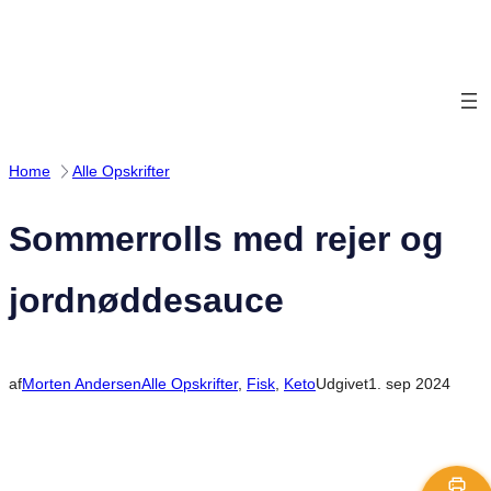
Spring
til
indhold
Home
Alle Opskrifter
Sommerrolls med rejer og
jordnøddesauce
af
Morten Andersen
Alle Opskrifter
, 
Fisk
, 
Keto
Udgivet
1. sep 2024