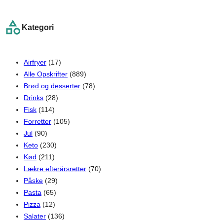
a
r
Kategori
c
h
Airfryer
(17)
Alle Opskrifter
(889)
Brød og desserter
(78)
Drinks
(28)
Fisk
(114)
Forretter
(105)
Jul
(90)
Keto
(230)
Kød
(211)
Lækre efterårsretter
(70)
Påske
(29)
Pasta
(65)
Pizza
(12)
Salater
(136)