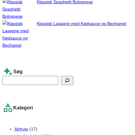
Klassisk Spaghetti Bolognese
Klassisk Lasagne med Kødsauce og Bechamel
Søg
S
e
a
r
Kategori
c
h
Airfryer
(17)