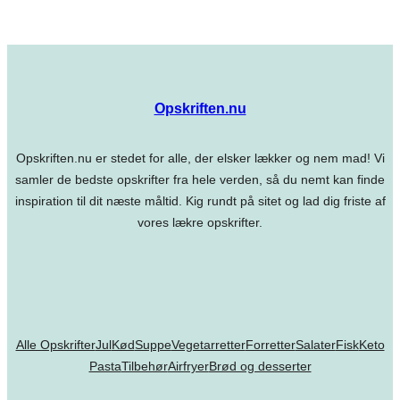
Opskriften.nu
Opskriften.nu er stedet for alle, der elsker lækker og nem mad! Vi
samler de bedste opskrifter fra hele verden, så du nemt kan finde
inspiration til dit næste måltid. Kig rundt på sitet og lad dig friste af
vores lækre opskrifter.
Alle Opskrifter
Jul
Kød
Suppe
Vegetarretter
Forretter
Salater
Fisk
Keto
Pasta
Tilbehør
Airfryer
Brød og desserter