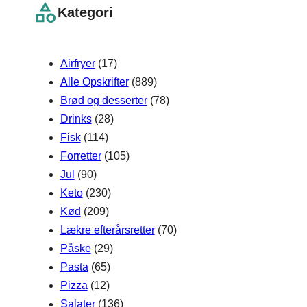
r
Kategori
c
h
Airfryer
(17)
Alle Opskrifter
(889)
Brød og desserter
(78)
Drinks
(28)
Fisk
(114)
Forretter
(105)
Jul
(90)
Keto
(230)
Kød
(209)
Lækre efterårsretter
(70)
Påske
(29)
Pasta
(65)
Pizza
(12)
Salater
(136)