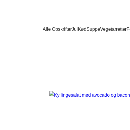
Alle Opskrifter
Jul
Kød
Suppe
Vegetarretter
F