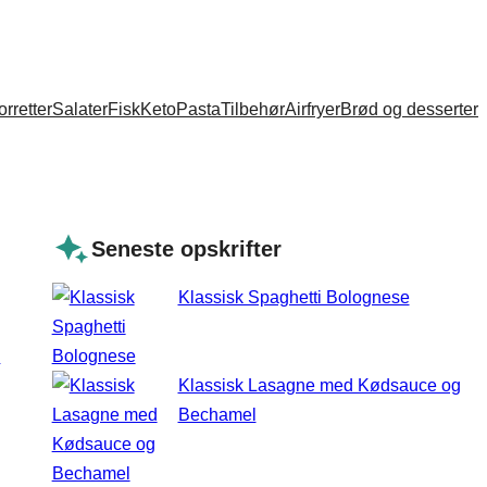
orretter
Salater
Fisk
Keto
Pasta
Tilbehør
Airfryer
Brød og desserter
Seneste opskrifter
Klassisk Spaghetti Bolognese
Klassisk Lasagne med Kødsauce og
Bechamel