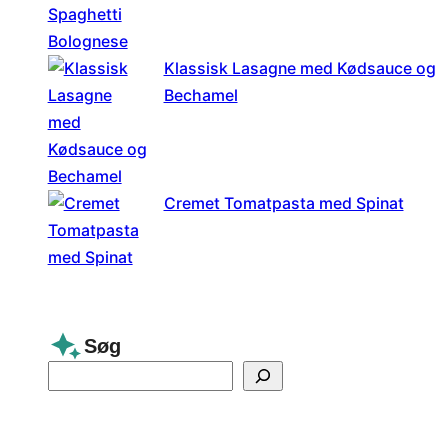
Klassisk Lasagne med Kødsauce og
Bechamel
Cremet Tomatpasta med Spinat
Søg
S
e
a