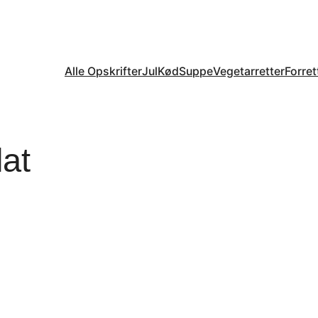
Alle Opskrifter
Jul
Kød
Suppe
Vegetarretter
Forret
at