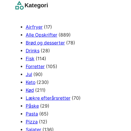
r
Kategori
c
h
Airfryer
(17)
Alle Opskrifter
(889)
Brød og desserter
(78)
Drinks
(28)
Fisk
(114)
Forretter
(105)
Jul
(90)
Keto
(230)
Kød
(211)
Lækre efterårsretter
(70)
Påske
(29)
Pasta
(65)
Pizza
(12)
Salater
(136)