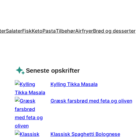
ter
Salater
Fisk
Keto
Pasta
Tilbehør
Airfryer
Brød og desserter
Seneste opskrifter
Kylling Tikka Masala
Græsk farsbrød med feta og oliven
Klassisk Spaghetti Bolognese