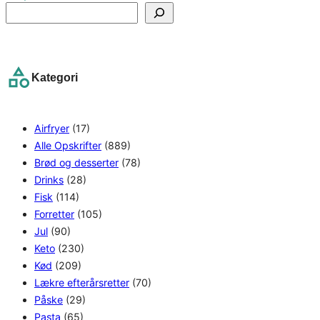
S
e
a
r
Kategori
c
h
Airfryer
(17)
Alle Opskrifter
(889)
Brød og desserter
(78)
Drinks
(28)
Fisk
(114)
Forretter
(105)
Jul
(90)
Keto
(230)
Kød
(209)
Lækre efterårsretter
(70)
Påske
(29)
Pasta
(65)