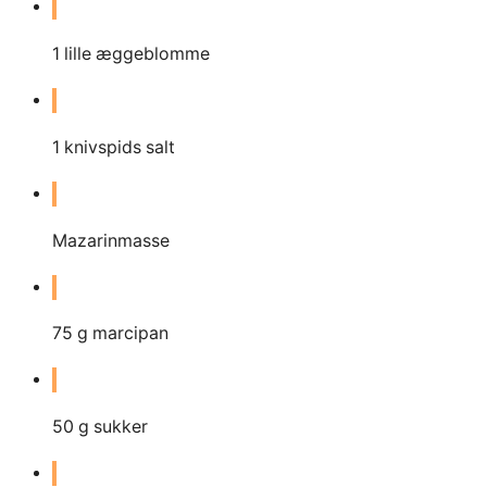
1
lille æggeblomme
1
knivspids salt
Mazarinmasse
75
g
marcipan
50
g
sukker