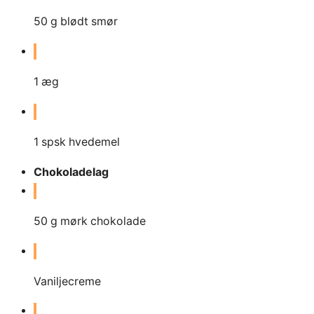
50
g
blødt smør
1
æg
1
spsk hvedemel
Chokoladelag
50
g
mørk chokolade
Vaniljecreme