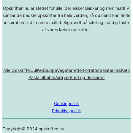
Opskriften.nu er stedet for alle, der elsker lækker og nem mad! Vi
samler de bedste opskrifter fra hele verden, så du nemt kan finde
inspiration til dit næste måltid. Kig rundt på sitet og lad dig friste
af vores lækre opskrifter.
Alle Opskrifter
Jul
Kød
Suppe
Vegetarretter
Forretter
Salater
Fisk
Keto
Pasta
Tilbehør
Airfryer
Brød og desserter
Cookiepolitik
Privatlivspolitik
Copyright© 2024 opskriften.nu