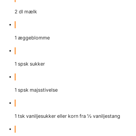
2
dl
mælk
1
æggeblomme
1
spsk sukker
1
spsk majsstivelse
1
tsk vaniljesukker eller korn fra ½ vaniljestang