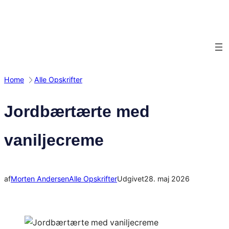
Spring
til
indhold
Home
Alle Opskrifter
Jordbærtærte med
vaniljecreme
af
Morten Andersen
Alle Opskrifter
Udgivet
28. maj 2026