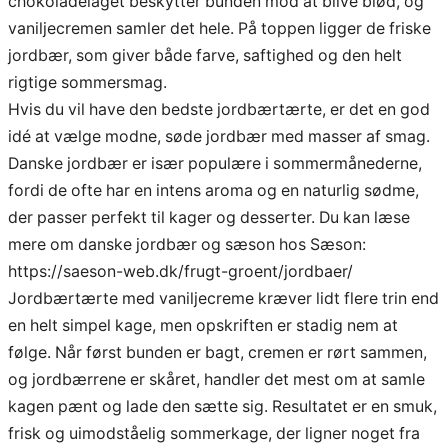
chokoladelaget beskytter bunden mod at blive blød, og
vaniljecremen samler det hele. På toppen ligger de friske
jordbær, som giver både farve, saftighed og den helt
rigtige sommersmag.
Hvis du vil have den bedste jordbærtærte, er det en god
idé at vælge modne, søde jordbær med masser af smag.
Danske jordbær er især populære i sommermånederne,
fordi de ofte har en intens aroma og en naturlig sødme,
der passer perfekt til kager og desserter. Du kan læse
mere om danske jordbær og sæson hos Sæson:
https://saeson-web.dk/frugt-groent/jordbaer/
Jordbærtærte med vaniljecreme kræver lidt flere trin end
en helt simpel kage, men opskriften er stadig nem at
følge. Når først bunden er bagt, cremen er rørt sammen,
og jordbærrene er skåret, handler det mest om at samle
kagen pænt og lade den sætte sig. Resultatet er en smuk,
frisk og uimodståelig sommerkage, der ligner noget fra