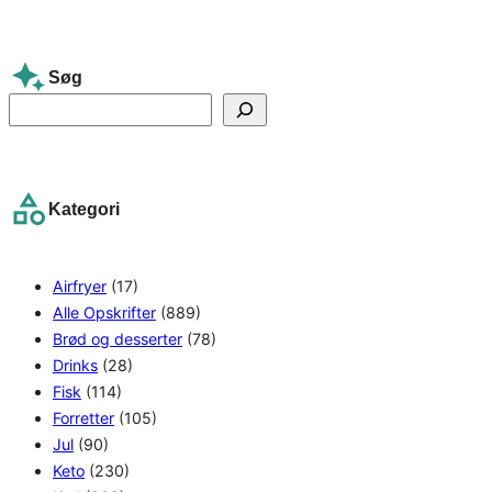
Søg
S
e
a
r
Kategori
c
h
Airfryer
(17)
Alle Opskrifter
(889)
Brød og desserter
(78)
Drinks
(28)
Fisk
(114)
Forretter
(105)
Jul
(90)
Keto
(230)