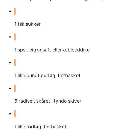
1
tsk sukker
1
spsk citronsaft eller æbleeddike
1
lille bundt purløg, finthakket
6
radiser, skåret i tynde skiver
1
lille rødløg, finthakket