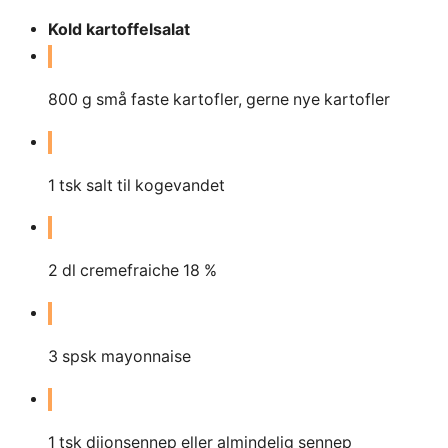
Kold kartoffelsalat
800
g
små faste kartofler, gerne nye kartofler
1
tsk salt til kogevandet
2
dl
cremefraiche 18 %
3
spsk mayonnaise
1
tsk dijonsennep eller almindelig sennep