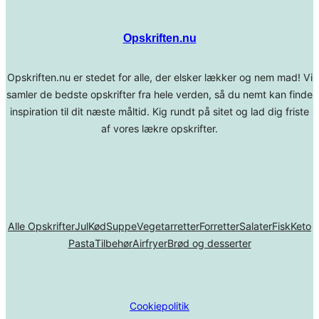
Opskriften.nu
Opskriften.nu er stedet for alle, der elsker lækker og nem mad! Vi
samler de bedste opskrifter fra hele verden, så du nemt kan finde
inspiration til dit næste måltid. Kig rundt på sitet og lad dig friste
af vores lækre opskrifter.
Alle Opskrifter
Jul
Kød
Suppe
Vegetarretter
Forretter
Salater
Fisk
Keto
Pasta
Tilbehør
Airfryer
Brød og desserter
Cookiepolitik