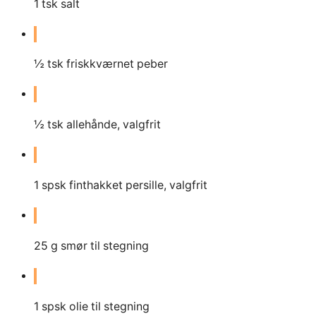
1
tsk salt
½ tsk friskkværnet peber
½ tsk allehånde, valgfrit
1
spsk finthakket persille, valgfrit
25
g
smør til stegning
1
spsk olie til stegning