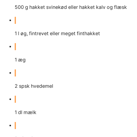
500
g
hakket svinekød eller hakket kalv og flæsk
1
l
øg, fintrevet eller meget finthakket
1
æg
2
spsk hvedemel
1
dl
mælk