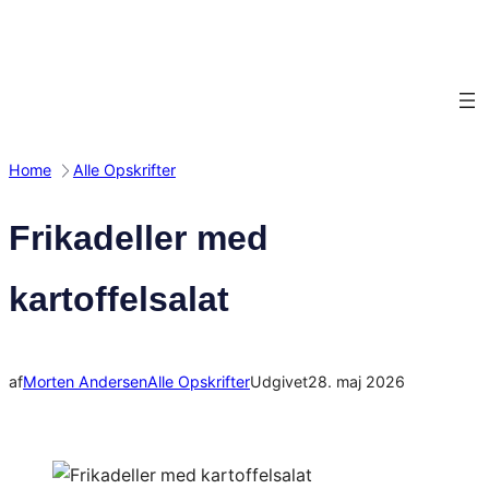
Spring
til
indhold
Home
Alle Opskrifter
Frikadeller med
kartoffelsalat
af
Morten Andersen
Alle Opskrifter
Udgivet
28. maj 2026