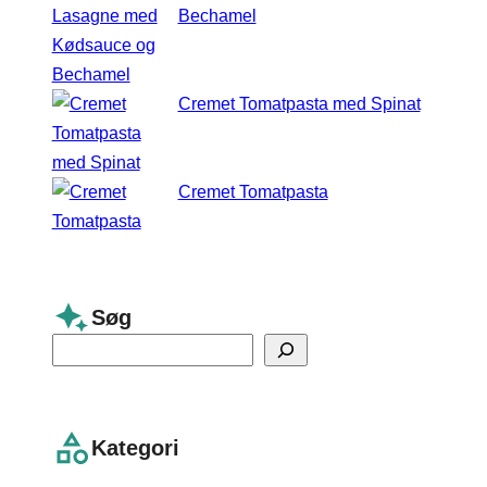
Bechamel
Cremet Tomatpasta med Spinat
Cremet Tomatpasta
Søg
S
e
a
r
Kategori
c