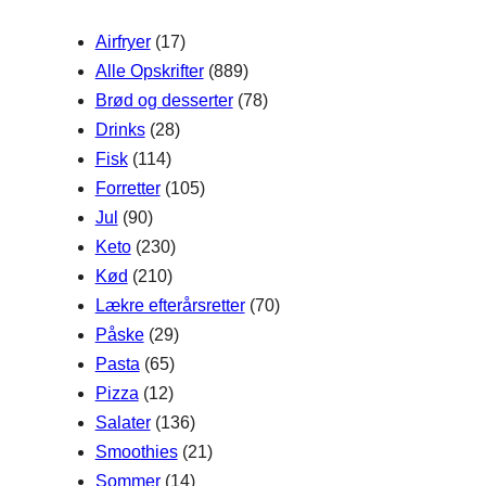
h
Airfryer
(17)
Alle Opskrifter
(889)
Brød og desserter
(78)
Drinks
(28)
Fisk
(114)
Forretter
(105)
Jul
(90)
Keto
(230)
Kød
(210)
Lækre efterårsretter
(70)
Påske
(29)
Pasta
(65)
Pizza
(12)
Salater
(136)
Smoothies
(21)
Sommer
(14)