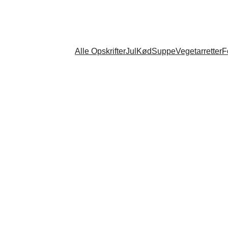
Alle Opskrifter
Jul
Kød
Suppe
Vegetarretter
F