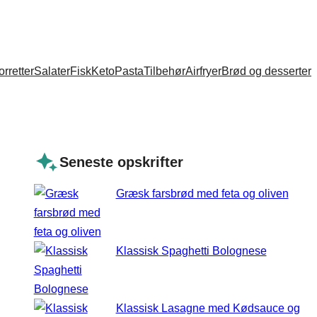
orretter
Salater
Fisk
Keto
Pasta
Tilbehør
Airfryer
Brød og desserter
Seneste opskrifter
Græsk farsbrød med feta og oliven
Klassisk Spaghetti Bolognese
Klassisk Lasagne med Kødsauce og