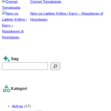
Cremet Tomatpasta
Nem og Lækker Kylling i Karry – Klassikeren til
Hverdagen
Søg
S
e
a
r
Kategori
c
h
Airfryer
(17)