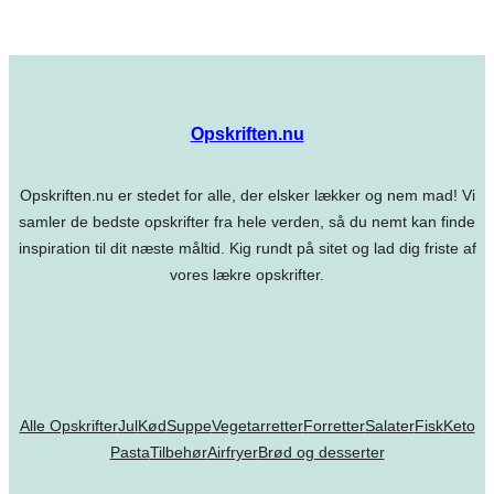
Opskriften.nu
Opskriften.nu er stedet for alle, der elsker lækker og nem mad! Vi
samler de bedste opskrifter fra hele verden, så du nemt kan finde
inspiration til dit næste måltid. Kig rundt på sitet og lad dig friste af
vores lækre opskrifter.
Alle Opskrifter
Jul
Kød
Suppe
Vegetarretter
Forretter
Salater
Fisk
Keto
Pasta
Tilbehør
Airfryer
Brød og desserter