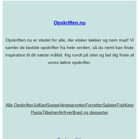
Opskriften.nu
Opskriften.nu er stedet for alle, der elsker lækker og nem mad! Vi
samler de bedste opskrifter fra hele verden, så du nemt kan finde
inspiration til dit næste måltid. Kig rundt på sitet og lad dig friste af
vores lækre opskrifter.
Alle Opskrifter
Jul
Kød
Suppe
Vegetarretter
Forretter
Salater
Fisk
Keto
Pasta
Tilbehør
Airfryer
Brød og desserter