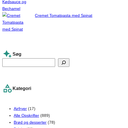
Cremet Tomatpasta med Spinat
Søg
S
e
a
r
Kategori
c
h
Airfryer
(17)
Alle Opskrifter
(889)
Brød og desserter
(78)