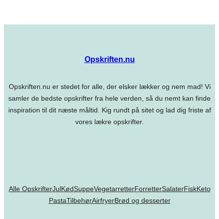
Opskriften.nu
Opskriften.nu er stedet for alle, der elsker lækker og nem mad! Vi
samler de bedste opskrifter fra hele verden, så du nemt kan finde
inspiration til dit næste måltid. Kig rundt på sitet og lad dig friste af
vores lækre opskrifter.
Alle Opskrifter
Jul
Kød
Suppe
Vegetarretter
Forretter
Salater
Fisk
Keto
Pasta
Tilbehør
Airfryer
Brød og desserter