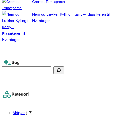
Cremet Tomatpasta
Nem og Lækker Kylling i Karry – Klassikeren til
Hverdagen
Søg
S
e
a
r
Kategori
c
h
Airfryer
(17)