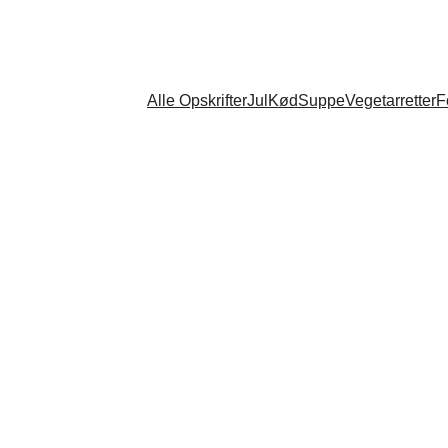
Alle Opskrifter
Jul
Kød
Suppe
Vegetarretter
F