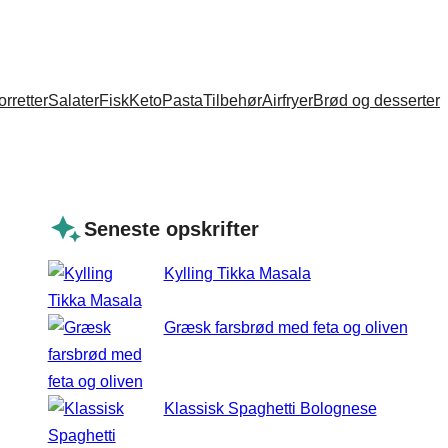
orretter
Salater
Fisk
Keto
Pasta
Tilbehør
Airfryer
Brød og desserter
Seneste opskrifter
Kylling Tikka Masala
Græsk farsbrød med feta og oliven
Klassisk Spaghetti Bolognese