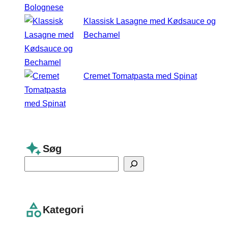
Klassisk Lasagne med Kødsauce og
Bechamel
Cremet Tomatpasta med Spinat
Søg
S
e
a
r
Kategori
c