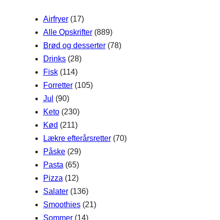
h
Airfryer
(17)
Alle Opskrifter
(889)
Brød og desserter
(78)
Drinks
(28)
Fisk
(114)
Forretter
(105)
Jul
(90)
Keto
(230)
Kød
(211)
Lækre efterårsretter
(70)
Påske
(29)
Pasta
(65)
Pizza
(12)
Salater
(136)
Smoothies
(21)
Sommer
(14)